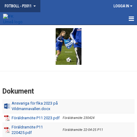
FOTBOLL - P2011
LOGGA IN
HEM
NYHETER
KONTAKT
KALENDER
TRUPPEN
Dokument
BILDGALLERI
Ansvariga för fika 2023 på
Vildmannavallen.docx
DOKUMENT
Föräldramöte P11 2023.pdf
Föräldramöte 230424
GÄSTBOK
Föräldramöte P11
Föräldramöte 22-04-25 P11
220425.pdf