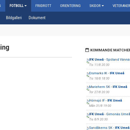
G
FOTBOLL
FRIIDROTT
ORIENTERING
SKIDOR
VETERANE
Bildgalleri
Dokument
ning
KOMMANDE MATCHE
IFK Umeå
- Spöland Vännäs
Tis 11/8 20:30
Ersmarks IK -
IFK Umeå
Tis 18/8 18:30
Mariehem SK -
IFK Umeå
Tor 27/8 20:30
Hörnsjö IF -
IFK Umeå
Mån 31/8 19:00
IFK Umeå
- Gimonäs Umeå
Tis 8/9 20:30
Sandåkerns SK -
IFK Umeå