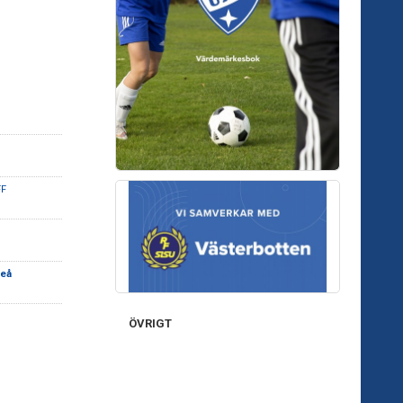
FF
meå
ÖVRIGT