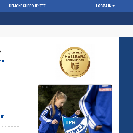
R
DEMOKRATIPROJEKTET
LOGGA IN
R
 IF
 IF