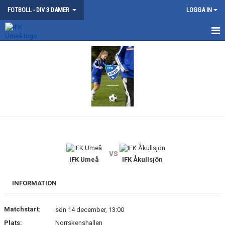
FOTBOLL - DIV 3 DAMER
LOGGA IN
HEM
NYHETER
KONTAKT
KALENDER
MATCHER
vs
IFK Umeå
IFK Åkullsjön
TRUPPEN
BILDGALLERI
INFORMATION
DOKUMENT
Matchstart:
sön 14 december, 13:00
Plats:
Norrskenshallen