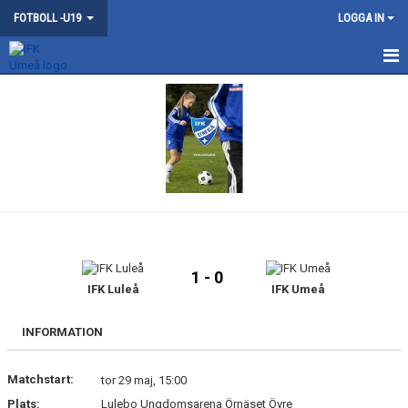
FOTBOLL -U19
LOGGA IN
HEM
NYHETER
KONTAKT
KALENDER
MATCHER
1 - 0
TRUPPEN
IFK Luleå
IFK Umeå
BILDGALLERI
INFORMATION
DOKUMENT
Matchstart:
tor 29 maj, 15:00
Plats:
Lulebo Ungdomsarena Örnäset Övre
GÄSTBOK