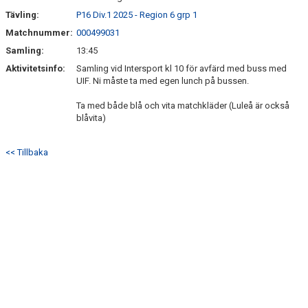
Tävling:
P16 Div.1 2025 - Region 6 grp 1
Matchnummer:
000499031
Samling:
13:45
Aktivitetsinfo:
Samling vid Intersport kl 10 för avfärd med buss med
UIF. Ni måste ta med egen lunch på bussen.
Ta med både blå och vita matchkläder (Luleå är också
blåvita)
<< Tillbaka