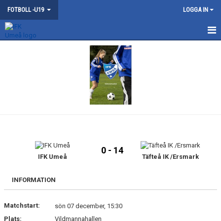
FOTBOLL -U19
LOGGA IN
HEM
NYHETER
KONTAKT
KALENDER
MATCHER
0 - 14
TRUPPEN
IFK Umeå
Täfteå IK /Ersmark
BILDGALLERI
INFORMATION
DOKUMENT
Matchstart:
sön 07 december, 15:30
Plats:
Vildmannahallen
GÄSTBOK