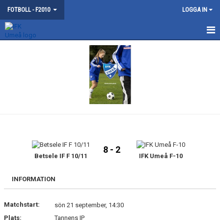
FOTBOLL - F2010
LOGGA IN
HEM
NYHETER
KONTAKT
KALENDER
MATCHER
8 - 2
TRUPPEN
Betsele IF F 10/11
IFK Umeå F-10
BILDGALLERI
INFORMATION
DOKUMENT
Matchstart:
sön 21 september, 14:30
Plats:
Tannens IP
GÄSTBOK