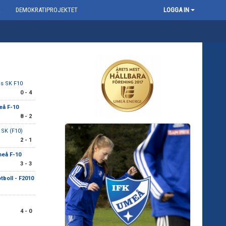
R
DEMOKRATIPROJEKTET
LOGGA IN
s SK F10
0 - 4
eå F-10
8 - 2
SK (F10)
2 - 1
meå F-10
3 - 3
tboll - F2010
4 - 0