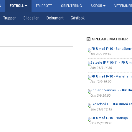
G
FOTBOLL
FRIIDROTT
ORIENTERING
SKIDOR
VETERANE
Truppen
Bildgalleri
Dokument
Gästbok
SPELADE MATCHER
IFK Umeå F-10
- Sandåkern
Tis 23/9 20:15
Betsele IF F 10/11 -
IFK Um
Sön 21/9 14:30
IFK Umeå F-10
- Mariehem 
Fre 12/9 19:00
Spöland Vännäs IF -
IFK U
Ons 3/9 20:00
Skellefteå FF -
IFK Umeå Fo
Sön 31/8 12:15
IFK Umeå F-10
- Hörnsjö IF
Ons 27/8 19:45