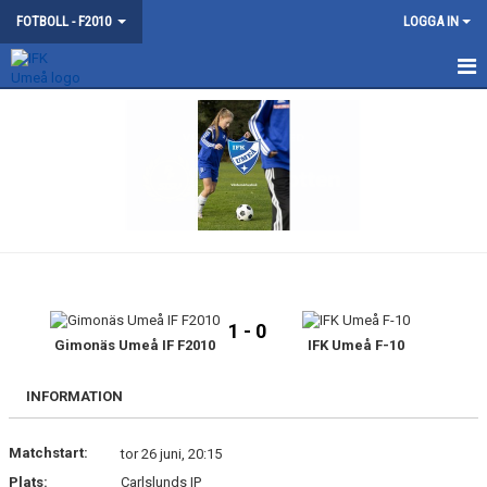
FOTBOLL - F2010
LOGGA IN
HEM
NYHETER
KONTAKT
KALENDER
MATCHER
1 - 0
TRUPPEN
Gimonäs Umeå IF F2010
IFK Umeå F-10
BILDGALLERI
INFORMATION
DOKUMENT
Matchstart:
tor 26 juni, 20:15
Plats:
Carlslunds IP
GÄSTBOK