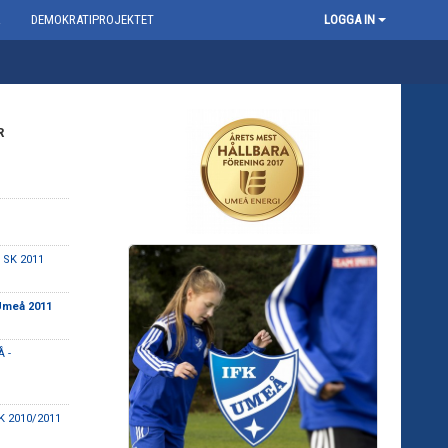
R
DEMOKRATIPROJEKTET
LOGGA IN
R
 SK 2011
Umeå 2011
 -
K 2010/2011