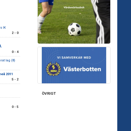
s IK
2 - 0
Å
0 - 4
rat lag (8)
meå 2011
5 - 2
ÖVRIGT
0 - 5