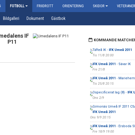
G
FOTBOLL
FRIIDROTT
ORIENTERING
SKIDOR
VETERANE
Bildgalleri
Dokument
Gästbok
medalens IF
KOMMANDE MATCHE
P11
Täfteå IK -
IFK Umeå 2011
Tis 11/8 20:00
IFK Umeå 2011
- Sävar IK
Fre 21/8
IFK Umeå 2011
- Mariehem
Tis 25/8 20:15
Ospecificerat lag (8) -
IFK 
Ons 2/9
Gimonäs Umeå IF 2011 CSÅ
IFK Umeå 2011
Ons 9/9 20:15
IFK Umeå 2011
- Ersboda S
Fre 18/9 19:00