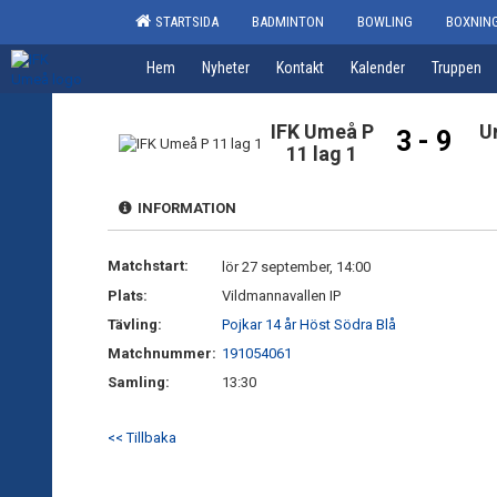
STARTSIDA
BADMINTON
BOWLING
BOXNIN
Hem
Nyheter
Kontakt
Kalender
Truppen
IFK Umeå P
U
3 - 9
11 lag 1
INFORMATION
Matchstart:
lör 27 september, 14:00
Plats:
Vildmannavallen IP
Tävling:
Pojkar 14 år Höst Södra Blå
Matchnummer:
191054061
Samling:
13:30
<< Tillbaka