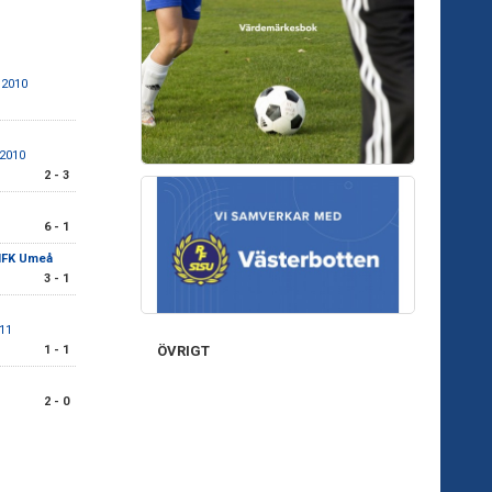
 2010
/2010
2 - 3
6 - 1
IFK Umeå
3 - 1
11
1 - 1
ÖVRIGT
2 - 0