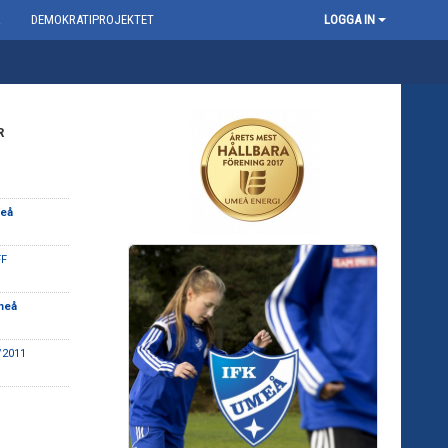
R
DEMOKRATIPROJEKTET
LOGGA IN
R
meå
FF
meå
/2011