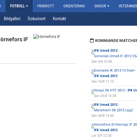
G
FOTBOLL
FRIIDROTT
ORIENTERING
SKIDOR
VETERANE
Bildgalleri
Dokument
Kontakt
örnefors IF
KOMMANDE MATCHE
IFK Umeå 2012
-
Gimonäs Umeå IF 2012 CS
Sön 9/8 10:00
Ersmarks IK 2012-13 Svart -
IFK Umeå 2012
Sön 16/8 11:15
Hissjö SK HTF 2012 -
IFK U
Sön 23/8 16:30
IFK Umeå 2012
-
Mariehem SK 2012 Lag2
Sön 30/8 13:00
Hörnefors IF/Hörnsjö IF 20
IFK Umeå 2012
Lör 5/9 12:30