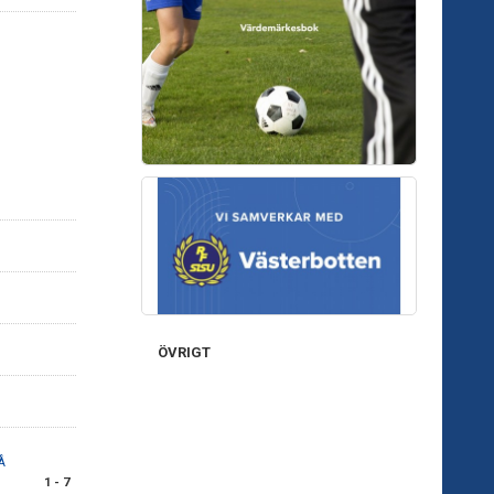
1
ÖVRIGT
Å
1 - 7