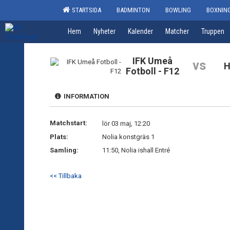
STARTSIDA
BADMINTON
BOWLING
BOXNIN
Hem
Nyheter
Kalender
Matcher
Truppen
IFK Umeå
vs
H
Fotboll - F12
INFORMATION
Matchstart:
lör 03 maj, 12:20
Plats:
Nolia konstgräs 1
Samling:
11:50, Nolia ishall Entré
<< Tillbaka