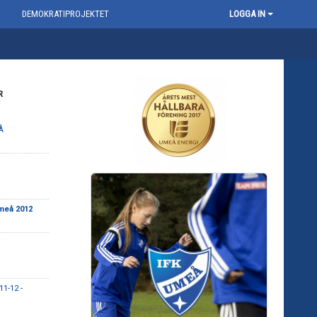
R
DEMOKRATIPROJEKTET
LOGGA IN
R
Å
meå 2012
11-12 -