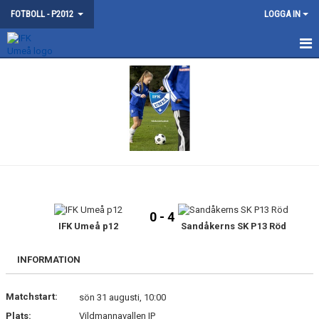
FOTBOLL - P2012
LOGGA IN
HEM
NYHETER
KALENDER
MATCHER
TRUPPEN
0 - 4
KONTAKT
IFK Umeå p12
Sandåkerns SK P13 Röd
INFORMATION
Matchstart:
sön 31 augusti, 10:00
Plats:
Vildmannavallen IP