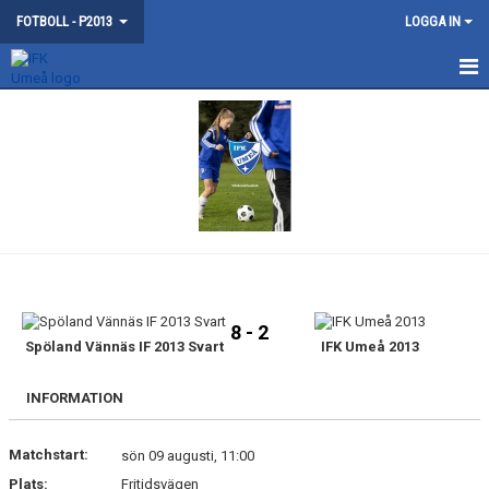
FOTBOLL - P2013
LOGGA IN
HEM
NYHETER
KALENDER
MATCHER
TRUPPEN
8 - 2
BILDGALLERI
Spöland Vännäs IF 2013 Svart
IFK Umeå 2013
DOKUMENT
INFORMATION
KONTAKT
Matchstart:
sön 09 augusti, 11:00
Plats:
Fritidsvägen