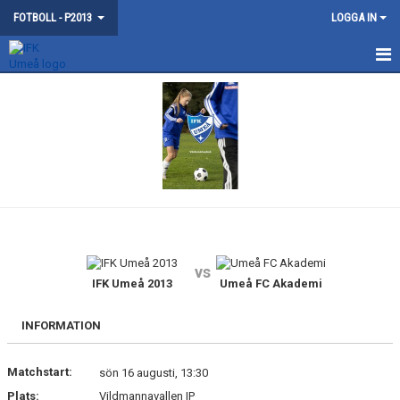
FOTBOLL - P2013
LOGGA IN
HEM
NYHETER
KALENDER
MATCHER
TRUPPEN
vs
BILDGALLERI
IFK Umeå 2013
Umeå FC Akademi
DOKUMENT
INFORMATION
KONTAKT
Matchstart:
sön 16 augusti, 13:30
Plats:
Vildmannavallen IP