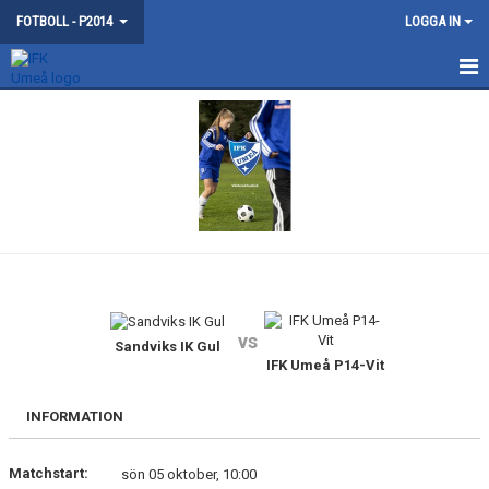
FOTBOLL - P2014
LOGGA IN
HEM
NYHETER
KALENDER
MATCHER
TRUPPEN
vs
BILDGALLERI
Sandviks IK Gul
IFK Umeå P14-Vit
DOKUMENT
INFORMATION
KONTAKT
Matchstart:
sön 05 oktober, 10:00