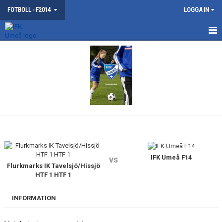
FOTBOLL - F2014
LOGGA IN
HEM
NYHETER
KALENDER
MATCHER
TRUPPEN
BILDGALLERI
IFK Umeå F14
vs
Flurkmarks IK Tavelsjö/Hissjö
HTF 1 HTF 1
DOKUMENT
INFORMATION
KONTAKT