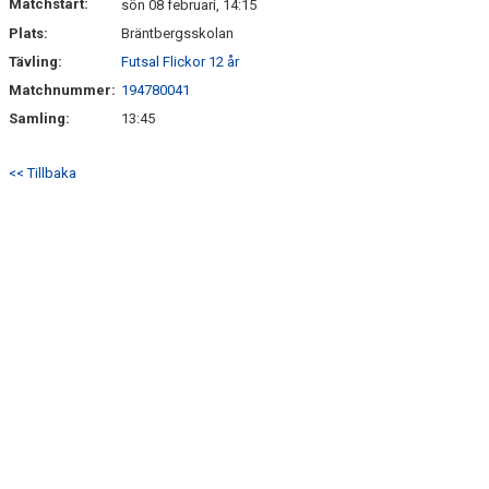
Matchstart:
sön 08 februari, 14:15
Plats:
Bräntbergsskolan
Tävling:
Futsal Flickor 12 år
Matchnummer:
194780041
Samling:
13:45
<< Tillbaka