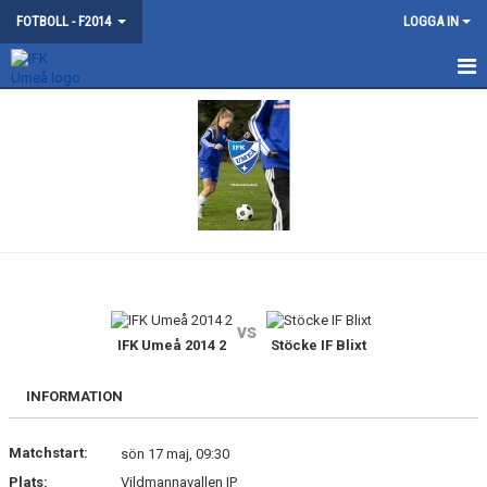
FOTBOLL - F2014
LOGGA IN
HEM
NYHETER
KALENDER
MATCHER
TRUPPEN
vs
BILDGALLERI
IFK Umeå 2014 2
Stöcke IF Blixt
DOKUMENT
INFORMATION
KONTAKT
Matchstart:
sön 17 maj, 09:30
Plats:
Vildmannavallen IP