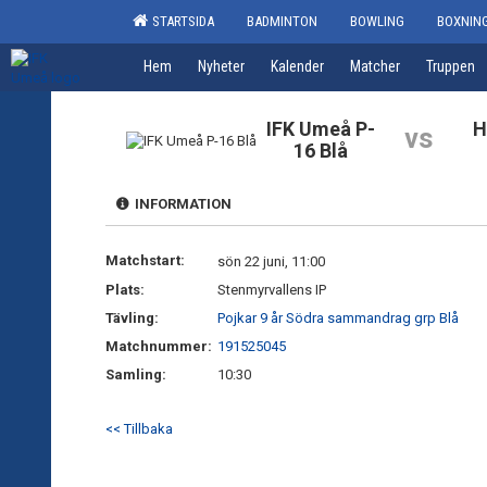
STARTSIDA
BADMINTON
BOWLING
BOXNIN
Hem
Nyheter
Kalender
Matcher
Truppen
IFK Umeå P-
H
vs
16 Blå
INFORMATION
Matchstart:
sön 22 juni, 11:00
Plats:
Stenmyrvallens IP
Tävling:
Pojkar 9 år Södra sammandrag grp Blå
Matchnummer:
191525045
Samling:
10:30
<< Tillbaka