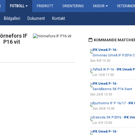
G
FOTBOLL
FRIIDROTT
ORIENTERING
SKIDOR
VETERANE
Bildgalleri
Dokument
Kontakt
örnefors IF
KOMMANDE MATCHE
P16 vit
IFK Umeå P-16
-
Gimonäs Umeå IF P2016 C
Sön 9/8 15:30
Täfteå IK P-16 -
IFK Umeå P
Lör 15/8 11:00
IFK Umeå P-16
-
Sandåkerns SK P16 Svart
Sön 23/8 13:30
Bjurholms IF P 16/17 -
IFK
Sön 30/8 15:00
Ersboda SK P2016 -
IFK Um
Lör 5/9 13:00
IFK Umeå P-16
-