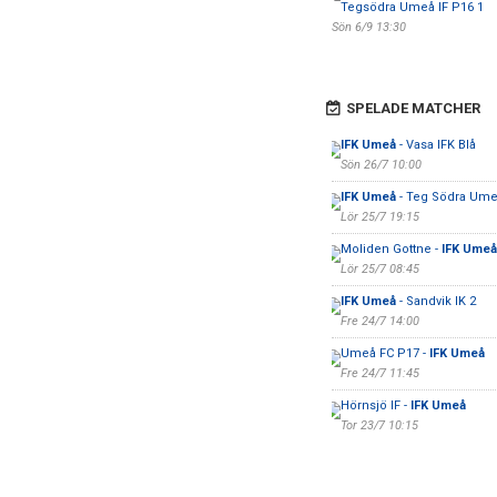
Tegsödra Umeå IF P16 1
Sön 6/9 13:30
SPELADE MATCHER
IFK Umeå
- Vasa IFK Blå
Sön 26/7 10:00
IFK Umeå
- Teg Södra Umeå
Lör 25/7 19:15
Moliden Gottne -
IFK Umeå
Lör 25/7 08:45
IFK Umeå
- Sandvik IK 2
Fre 24/7 14:00
Umeå FC P17 -
IFK Umeå
Fre 24/7 11:45
Hörnsjö IF -
IFK Umeå
Tor 23/7 10:15