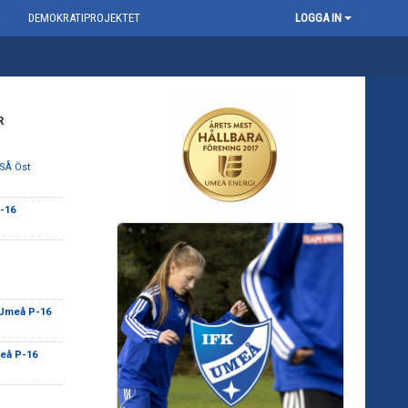
R
DEMOKRATIPROJEKTET
LOGGA IN
R
SÅ Öst
-16
 Umeå P-16
eå P-16