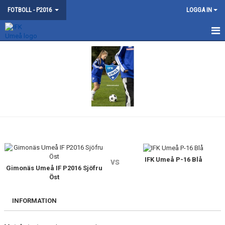
FOTBOLL - P2016
LOGGA IN
HEM
NYHETER
KALENDER
MATCHER
TRUPPEN
BILDGALLERI
IFK Umeå P-16 Blå
vs
Gimonäs Umeå IF P2016 Sjöfru
Öst
DOKUMENT
INFORMATION
KONTAKT