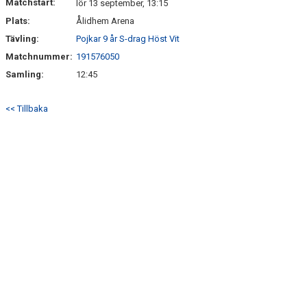
Matchstart:
lör 13 september, 13:15
Plats:
Ålidhem Arena
Tävling:
Pojkar 9 år S-drag Höst Vit
Matchnummer:
191576050
Samling:
12:45
<< Tillbaka