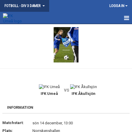
FOTBOLL - DIV 3 DAMER
LOGGA IN
HEM
NYHETER
KONTAKT
KALENDER
MATCHER
vs
IFK Umeå
IFK Åkullsjön
TRUPPEN
BILDGALLERI
INFORMATION
DOKUMENT
Matchstart:
sön 14 december, 13:00
Plats:
Norrskenshallen