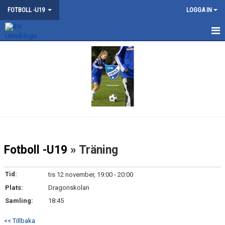
FOTBOLL -U19
LOGGA IN
HEM
NYHETER
KONTAKT
KALENDER
MATCHER
Fotboll -U19
» Träning
TRUPPEN
Tid:
tis 12 november, 19:00 - 20:00
BILDGALLERI
Plats:
Dragonskolan
Samling:
18:45
DOKUMENT
<< Tillbaka
GÄSTBOK