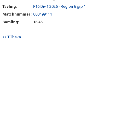
Tävling:
P16 Div.1 2025 - Region 6 grp 1
Matchnummer:
000499111
Samling:
16:45
<< Tillbaka