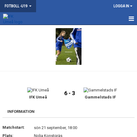
FOTBOLL -U19
LOGGA IN
HEM
NYHETER
KONTAKT
KALENDER
MATCHER
6 - 3
TRUPPEN
IFK Umeå
Gammelstads IF
BILDGALLERI
INFORMATION
DOKUMENT
Matchstart:
sön 21 september, 18:00
Plats:
Nolia Konstgräs
GÄSTBOK