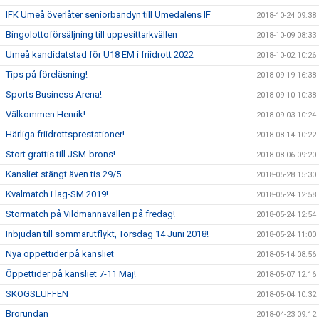
IFK Umeå överlåter seniorbandyn till Umedalens IF
2018-10-24 09:38
Bingolottoförsäljning till uppesittarkvällen
2018-10-09 08:33
Umeå kandidatstad för U18 EM i friidrott 2022
2018-10-02 10:26
Tips på föreläsning!
2018-09-19 16:38
Sports Business Arena!
2018-09-10 10:38
Välkommen Henrik!
2018-09-03 10:24
Härliga friidrottsprestationer!
2018-08-14 10:22
Stort grattis till JSM-brons!
2018-08-06 09:20
Kansliet stängt även tis 29/5
2018-05-28 15:30
Kvalmatch i lag-SM 2019!
2018-05-24 12:58
Stormatch på Vildmannavallen på fredag!
2018-05-24 12:54
Inbjudan till sommarutflykt, Torsdag 14 Juni 2018!
2018-05-24 11:00
Nya öppettider på kansliet
2018-05-14 08:56
Öppettider på kansliet 7-11 Maj!
2018-05-07 12:16
SKOGSLUFFEN
2018-05-04 10:32
Brorundan
2018-04-23 09:12