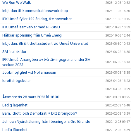
We Run We Walk
2023-12-05 10:52
Inbjudan till kommunikationsworkshop
2023-11-06 15:30
IFK Umeå fyller 122 år idag, 6:e november!
2023-11-06 10:15
IFK Umeå samverkar med RF-SISU
2023-10-23 10:33
Hållbar sponsring från Umeå Energi
2023-10-06 12:44
Inbjudan: Bli Elitidrottsstudent vid Umeå Universitet
2023-08-10 10:43
SM i rullskidor
2023-06-22 16:35
IFK Umeå: Arrangörer av två tävlingsgrenar under SM-
2023-06-05 16:13
veckan 2023
Jobbmöjlighet vid Noliamässan
2023-05-08 15:35
Idrottshögskolan
2023-04-26 13:23
2023-03-03 13:29
Årsmöte tis 28 mars 2023 kl.18.30
2023-03-01 09:25
Ledig lägenhet
2023-02-09 16:48
Barn, Idrott, och Demokrati = Ditt Drömjobb?
2023-02-08 13:29
Jul- och Nyårshälsning från föreningens Ordförande
2022-12-23 09:47
Ledig lägenhet
2022-12-05 14:39