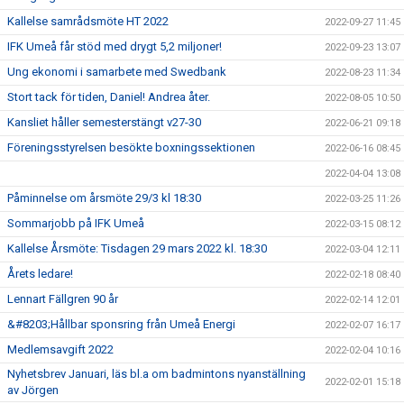
Kallelse samrådsmöte HT 2022
2022-09-27 11:45
IFK Umeå får stöd med drygt 5,2 miljoner!
2022-09-23 13:07
Ung ekonomi i samarbete med Swedbank
2022-08-23 11:34
Stort tack för tiden, Daniel! Andrea åter.
2022-08-05 10:50
Kansliet håller semesterstängt v27-30
2022-06-21 09:18
Föreningsstyrelsen besökte boxningssektionen
2022-06-16 08:45
2022-04-04 13:08
Påminnelse om årsmöte 29/3 kl 18:30
2022-03-25 11:26
Sommarjobb på IFK Umeå
2022-03-15 08:12
Kallelse Årsmöte: Tisdagen 29 mars 2022 kl. 18:30
2022-03-04 12:11
Årets ledare!
2022-02-18 08:40
Lennart Fällgren 90 år
2022-02-14 12:01
&#8203;Hållbar sponsring från Umeå Energi
2022-02-07 16:17
Medlemsavgift 2022
2022-02-04 10:16
Nyhetsbrev Januari, läs bl.a om badmintons nyanställning
2022-02-01 15:18
av Jörgen