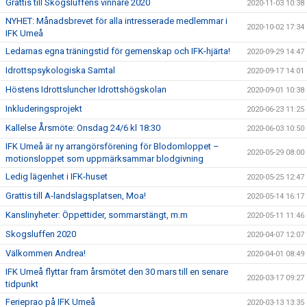
Grattis till Skogsluffens vinnare 2020
2020-11-03 10:38
NYHET: Månadsbrevet för alla intresserade medlemmar i
2020-10-02 17:34
IFK Umeå
Ledarnas egna träningstid för gemenskap och IFK-hjärta!
2020-09-29 14:47
Idrottspsykologiska Samtal
2020-09-17 14:01
Höstens Idrottsluncher Idrottshögskolan
2020-09-01 10:38
Inkluderingsprojekt
2020-06-23 11:25
Kallelse Årsmöte: Onsdag 24/6 kl 18:30
2020-06-03 10:50
IFK Umeå är ny arrangörsförening för Blodomloppet –
2020-05-29 08:00
motionsloppet som uppmärksammar blodgivning
Ledig lägenhet i IFK-huset
2020-05-25 12:47
Grattis till A-landslagsplatsen, Moa!
2020-05-14 16:17
Kanslinyheter: Öppettider, sommarstängt, m.m
2020-05-11 11:46
Skogsluffen 2020
2020-04-07 12:07
Välkommen Andrea!
2020-04-01 08:49
IFK Umeå flyttar fram årsmötet den 30 mars till en senare
2020-03-17 09:27
tidpunkt
Ferieprao på IFK Umeå
2020-03-13 13:35