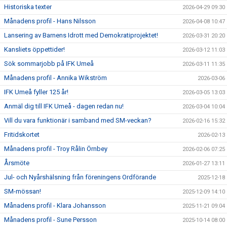
Historiska texter
2026-04-29 09:30
Månadens profil - Hans Nilsson
2026-04-08 10:47
Lansering av Barnens Idrott med Demokratiprojektet!
2026-03-31 20:20
Kansliets öppettider!
2026-03-12 11:03
Sök sommarjobb på IFK Umeå
2026-03-11 11:35
Månadens profil - Annika Wikström
2026-03-06
IFK Umeå fyller 125 år!
2026-03-05 13:03
Anmäl dig till IFK Umeå - dagen redan nu!
2026-03-04 10:04
Vill du vara funktionär i samband med SM-veckan?
2026-02-16 15:32
Fritidskortet
2026-02-13
Månadens profil - Troy Rålin Örnbey
2026-02-06 07:25
Årsmöte
2026-01-27 13:11
Jul- och Nyårshälsning från föreningens Ordförande
2025-12-18
SM-mössan!
2025-12-09 14:10
Månadens profil - Klara Johansson
2025-11-21 09:04
Månadens profil - Sune Persson
2025-10-14 08:00