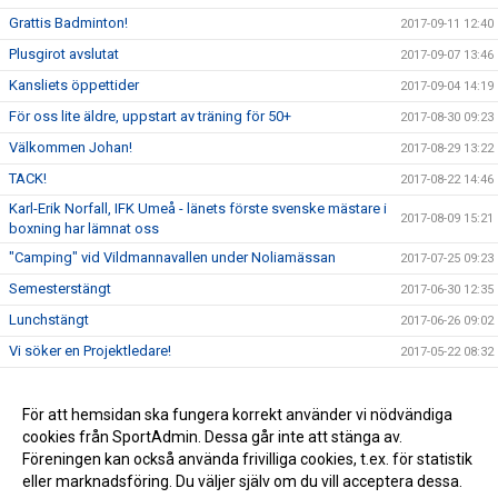
Grattis Badminton!
2017-09-11 12:40
Plusgirot avslutat
2017-09-07 13:46
Kansliets öppettider
2017-09-04 14:19
För oss lite äldre, uppstart av träning för 50+
2017-08-30 09:23
Välkommen Johan!
2017-08-29 13:22
TACK!
2017-08-22 14:46
Karl-Erik Norfall, IFK Umeå - länets förste svenske mästare i
2017-08-09 15:21
boxning har lämnat oss
"Camping" vid Vildmannavallen under Noliamässan
2017-07-25 09:23
Semesterstängt
2017-06-30 12:35
Lunchstängt
2017-06-26 09:02
Vi söker en Projektledare!
2017-05-22 08:32
Idrottscaféträff i klubblokalen
2017-05-10 14:38
Skogsluffen 2017
För att hemsidan ska fungera korrekt använder vi nödvändiga
2017-05-08 08:49
cookies från SportAdmin. Dessa går inte att stänga av.
IFK Umeå får 2,3 miljoner för satsning på integration
2017-04-07 08:03
Föreningen kan också använda frivilliga cookies, t.ex. för statistik
eller marknadsföring. Du väljer själv om du vill acceptera dessa.