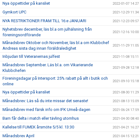
Nya öppettider på kansliet
2022-01-07 14:27
Gymkort UPC
2021-12-29 11:34
NYA RESTRIKTIONER FRAM TILL 16:e JANUARI
2021-12-23 09:57
Nyhetsbrev december, läs bl.a om julhälsning från
2021-12-16 10:00
föreningsordförande
Månadsbrev Oktober och November, läs bl.a om Klubbchef
2021-11-29 11:05
Andreas sista dag innan föräldraledighet
Inbjudan till Veteranernas julfest
2021-11-08 15:11
Månadsbrev September. Läs bl.a. om Vikarierande
2021-09-28 12:18
Klubbchefen
Föreningsdagar på Intersport: 25% rabatt på allt i butik och
2021-09-10 15:18
online
Nya öppettider på kansliet
2021-08-30 11:29
Månadsbrev: Läs så du inte missar det senaste!
2021-08-13 15:09
Månadsbrev med färsk info om IFK Umeå-dagen
2021-06-24 17:59
Barn får delta i match eller tävling utomhus
2021-04-30 08:40
Kallelse till FUMEK årsmöte 5/5 kl. 13:30
2021-04-21 16:27
Månadsbrev April
2021-04-15 12:21