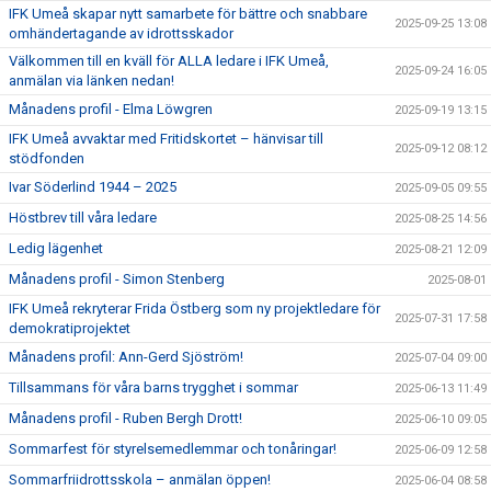
IFK Umeå skapar nytt samarbete för bättre och snabbare
2025-09-25 13:08
omhändertagande av idrottsskador
Välkommen till en kväll för ALLA ledare i IFK Umeå,
2025-09-24 16:05
anmälan via länken nedan!
Månadens profil - Elma Löwgren
2025-09-19 13:15
IFK Umeå avvaktar med Fritidskortet – hänvisar till
2025-09-12 08:12
stödfonden
Ivar Söderlind 1944 – 2025
2025-09-05 09:55
Höstbrev till våra ledare
2025-08-25 14:56
Ledig lägenhet
2025-08-21 12:09
Månadens profil - Simon Stenberg
2025-08-01
IFK Umeå rekryterar Frida Östberg som ny projektledare för
2025-07-31 17:58
demokratiprojektet
Månadens profil: Ann-Gerd Sjöström!
2025-07-04 09:00
Tillsammans för våra barns trygghet i sommar
2025-06-13 11:49
Månadens profil - Ruben Bergh Drott!
2025-06-10 09:05
Sommarfest för styrelsemedlemmar och tonåringar!
2025-06-09 12:58
Sommarfriidrottsskola – anmälan öppen!
2025-06-04 08:58