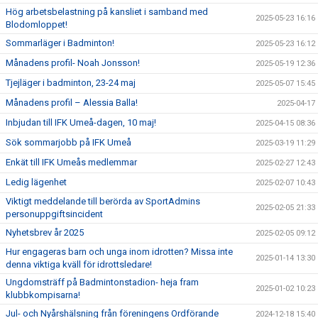
Hög arbetsbelastning på kansliet i samband med
2025-05-23 16:16
Blodomloppet!
Sommarläger i Badminton!
2025-05-23 16:12
Månadens profil- Noah Jonsson!
2025-05-19 12:36
Tjejläger i badminton, 23-24 maj
2025-05-07 15:45
Månadens profil – Alessia Balla!
2025-04-17
Inbjudan till IFK Umeå-dagen, 10 maj!
2025-04-15 08:36
Sök sommarjobb på IFK Umeå
2025-03-19 11:29
Enkät till IFK Umeås medlemmar
2025-02-27 12:43
Ledig lägenhet
2025-02-07 10:43
Viktigt meddelande till berörda av SportAdmins
2025-02-05 21:33
personuppgiftsincident
Nyhetsbrev år 2025
2025-02-05 09:12
Hur engageras barn och unga inom idrotten? Missa inte
2025-01-14 13:30
denna viktiga kväll för idrottsledare!
Ungdomsträff på Badmintonstadion- heja fram
2025-01-02 10:23
klubbkompisarna!
Jul- och Nyårshälsning från föreningens Ordförande
2024-12-18 15:40