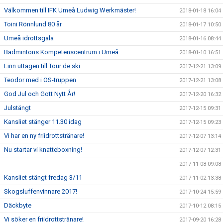
Välkommen till IFK Umeå Ludwig Werkmäster!
2018-01-18 16:04
Toini Rönnlund 80 år
2018-01-17 10:50
Umeå idrottsgala
2018-01-16 08:44
Badmintons Kompetenscentrum i Umeå
2018-01-10 16:51
Linn uttagen till Tour de ski
2017-12-21 13:09
Teodor med i OS-truppen
2017-12-21 13:08
God Jul och Gott Nytt År!
2017-12-20 16:32
Julstängt
2017-12-15 09:31
Kansliet stänger 11.30 idag
2017-12-15 09:23
Vi har en ny friidrottstränare!
2017-12-07 13:14
Nu startar vi knatteboxning!
2017-12-07 12:31
2017-11-08 09:08
Kansliet stängt fredag 3/11
2017-11-02 13:38
Skogsluffenvinnare 2017!
2017-10-24 15:59
Däckbyte
2017-10-12 08:15
Vi söker en friidrottstränare!
2017-09-20 16:28