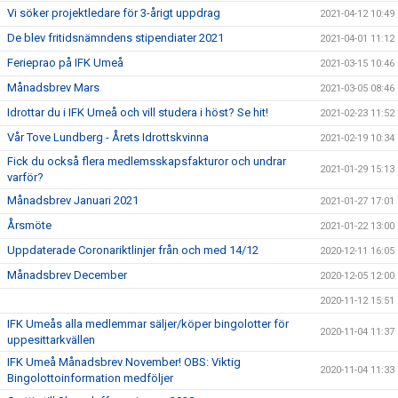
Vi söker projektledare för 3-årigt uppdrag
2021-04-12 10:49
De blev fritidsnämndens stipendiater 2021
2021-04-01 11:12
Ferieprao på IFK Umeå
2021-03-15 10:46
Månadsbrev Mars
2021-03-05 08:46
Idrottar du i IFK Umeå och vill studera i höst? Se hit!
2021-02-23 11:52
Vår Tove Lundberg - Årets Idrottskvinna
2021-02-19 10:34
Fick du också flera medlemsskapsfakturor och undrar
2021-01-29 15:13
varför?
Månadsbrev Januari 2021
2021-01-27 17:01
Årsmöte
2021-01-22 13:00
Uppdaterade Coronariktlinjer från och med 14/12
2020-12-11 16:05
Månadsbrev December
2020-12-05 12:00
2020-11-12 15:51
IFK Umeås alla medlemmar säljer/köper bingolotter för
2020-11-04 11:37
uppesittarkvällen
IFK Umeå Månadsbrev November! OBS: Viktig
2020-11-04 11:33
Bingolottoinformation medföljer