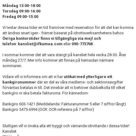
Måndag 13:00-18:00
Torsdag 09:00-16:00
Fredag 09:00-15:00
Vi testar dessa tider en tid framöver med reservation för att det kan komma
att ändras snart igen - främst baserat på idrottsverksamhetens behov.
Övriga kontorstider finns vi tillgängliga via mejl och
telefon
:
kansliet@ifkumea.com
eller
090-773708
.
I sommar kommer det att vara stängt på kansliet hela vecka 28-30. Åter
måndag 27/7. Mer info kommer att finnas på hemsidan närmare
sommaren.
Vidare vill vi informera om att vi har
utökat med ytterligare ett
bankgironummer
där en del av våra medlems- och sektionsavgifter
förväntas betalas in till. Det innebär att ni behöver dubbelkolla till vilket
bankgiro ni ska betala fakturorna. För kännedom:
Bankgiro 603-1421 (Meddelande: Fakturanummer 5 eller 7 siffror långt)
Bankgiro 5475-6994 (OCR: OCR-referens på 7 siffror)
Slutligen vill vi önska alla ett tryggt och värnande idrottande i dessa tider!
Kansliet