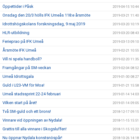
Öppettider i Påsk
2019-04-15 10:44
Onsdag den 20/3 hölls IFK Umeås 118:e årsmöte
2019-03-21 11:40
Idrottshögskolans forskningsdag, 9 maj 2019
2019-03-20 10:19
HLR-utbildning
2019-03-20 08:43
Ferieprao på IFK Umeå
2019-03-13 09:10
Årsmöte IFK Umeå
2019-02-21 10:55
Vill ni spela handboll?
2019-02-20 11:35
Framgångar på SM-veckan
2019-02-04 08:52
Umeå Idrottsgala
2019-01-30 08:27
Guld i U23-VM för Moa!
2019-01-21 15:58
Umeå stadssprint 22-24 februari
2019-01-14 14:03
Vilken start på året!
2019-01-14 09:05
Två SM-guld och ett brons!
2018-12-17 09:15
Vinnare vid öppningen av Nydala!
2018-11-15 15:51
Grattis till alla vinnare i Skogsluffen!
2018-11-15 15:22
Nu öppnar Nydala konstsnöspår!
2018-10-26 14:18