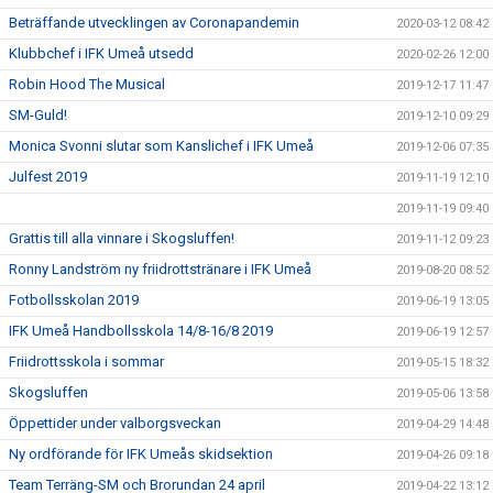
Beträffande utvecklingen av Coronapandemin
2020-03-12 08:42
Klubbchef i IFK Umeå utsedd
2020-02-26 12:00
Robin Hood The Musical
2019-12-17 11:47
SM-Guld!
2019-12-10 09:29
Monica Svonni slutar som Kanslichef i IFK Umeå
2019-12-06 07:35
Julfest 2019
2019-11-19 12:10
2019-11-19 09:40
Grattis till alla vinnare i Skogsluffen!
2019-11-12 09:23
Ronny Landström ny friidrottstränare i IFK Umeå
2019-08-20 08:52
Fotbollsskolan 2019
2019-06-19 13:05
IFK Umeå Handbollsskola 14/8-16/8 2019
2019-06-19 12:57
Friidrottsskola i sommar
2019-05-15 18:32
Skogsluffen
2019-05-06 13:58
Öppettider under valborgsveckan
2019-04-29 14:48
Ny ordförande för IFK Umeås skidsektion
2019-04-26 09:18
Team Terräng-SM och Brorundan 24 april
2019-04-22 13:12