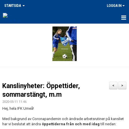
STARTSIDA
LOGGA IN
SENASTE NYHETERNA
VÅRA ANLÄGGNINGAR
MERCH
DOKUMENT
LEDARPOLICY/KRISHANTERING
Kanslinyheter: Öppettider,
<
>
FRITIDSKORTET / STÖDFOND
sommarstängt, m.m
2020-05-11 11:46
UTLÄGG/ERSÄTTNING
Hej, hela IFK Umeå!
FÖRSÄKRING / SKADOR
Med bakgrund av Coronapandemin och ändrade arbetsrutiner på kansliet
har vi beslutat att ändra
öppettiderna från och med idag
till nedan: