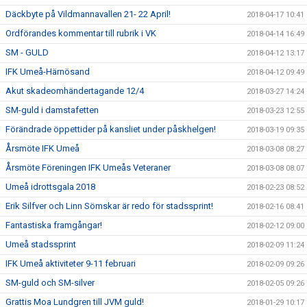
Däckbyte på Vildmannavallen 21- 22 April!
2018-04-17 10:41
Ordförandes kommentar till rubrik i VK
2018-04-14 16:49
SM - GULD
2018-04-12 13:17
IFK Umeå-Härnösand
2018-04-12 09:49
Akut skadeomhändertagande 12/4
2018-03-27 14:24
SM-guld i damstafetten
2018-03-23 12:55
Förändrade öppettider på kansliet under påskhelgen!
2018-03-19 09:35
Årsmöte IFK Umeå
2018-03-08 08:27
Årsmöte Föreningen IFK Umeås Veteraner
2018-03-08 08:07
Umeå idrottsgala 2018
2018-02-23 08:52
Erik Silfver och Linn Sömskar är redo för stadssprint!
2018-02-16 08:41
Fantastiska framgångar!
2018-02-12 09:00
Umeå stadssprint
2018-02-09 11:24
IFK Umeå aktiviteter 9-11 februari
2018-02-09 09:26
SM-guld och SM-silver
2018-02-05 09:26
Grattis Moa Lundgren till JVM guld!
2018-01-29 10:17