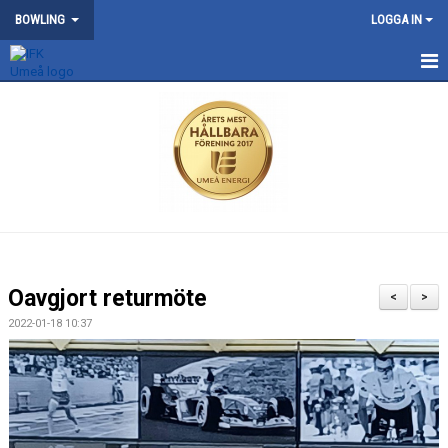
BOWLING
LOGGA IN
START
NYHETER
KONTAKT
OM BOWLINGSEKTIONEN
TÄVLING
Oavgjort returmöte
<
>
2022-01-18 10:37