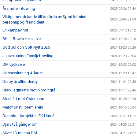
2025-09-19 09:22
Årsmöte - Bowling
2025-02-26 07:44
Viktigt meddelande till berörda av SportAdmins
2025-02-05 21:39
personuppgiftsincident
En kämpavinst
2025-01-12 19:12
BHL - Bowla Hela Livet
2024-12-28 20:10
God Jul och Gott Nytt 2025
2024-12-23 23:20
Julavslutning Familjebowling
2024-12-23 23:04
DM Lycksele
2024-12-23 22:02
Höstavslutning A-laget
2024-12-23 18:47
Derby är alltid derby
2024-11-24 22:30
Stark laginsats mot Nordingrå
2024-11-17 22:46
Stenhårt mot Östersund
2024-10-28 22:28
Matchvinst i premiären!
2024-10-15 20:04
Demokratiprojektet IFK Umeå
2024-06-27 11:12
Djärv två gånger om
2024-04-25 22:51
Silver i 3-manna DM
2024-04-21 21:22