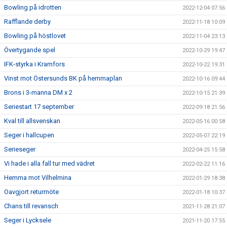
Bowling på idrotten
2022-12-04 07:56
Rafflande derby
2022-11-18 10:09
Bowling på höstlovet
2022-11-04 23:13
Övertygande spel
2022-10-29 19:47
IFK-styrka i Kramfors
2022-10-22 19:31
Vinst mot Östersunds BK på hemmaplan
2022-10-16 09:44
Brons i 3-manna DM x 2
2022-10-15 21:39
Seriestart 17 september
2022-09-18 21:56
Kval till allsvenskan
2022-05-16 00:58
Seger i hallcupen
2022-05-07 22:19
Serieseger
2022-04-25 15:58
Vi hade i alla fall tur med vädret
2022-02-22 11:16
Hemma mot Vilhelmina
2022-01-29 18:38
Oavgjort returmöte
2022-01-18 10:37
Chans till revansch
2021-11-28 21:07
Seger i Lycksele
2021-11-20 17:55