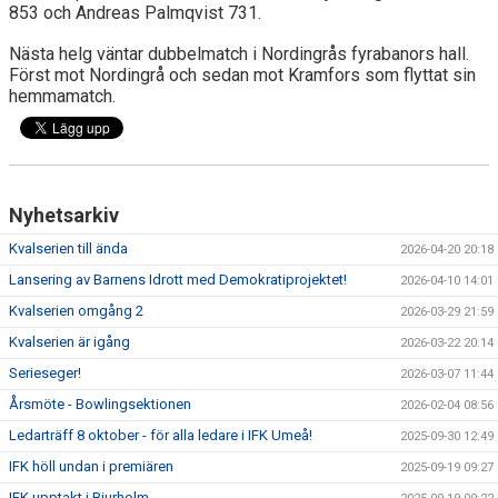
853 och Andreas Palmqvist 731.
Nästa helg väntar dubbelmatch i Nordingrås fyrabanors hall.
Först mot Nordingrå och sedan mot Kramfors som flyttat sin
hemmamatch.
Nyhetsarkiv
Kvalserien till ända
2026-04-20 20:18
Lansering av Barnens Idrott med Demokratiprojektet!
2026-04-10 14:01
Kvalserien omgång 2
2026-03-29 21:59
Kvalserien är igång
2026-03-22 20:14
Serieseger!
2026-03-07 11:44
Årsmöte - Bowlingsektionen
2026-02-04 08:56
Ledarträff 8 oktober - för alla ledare i IFK Umeå!
2025-09-30 12:49
IFK höll undan i premiären
2025-09-19 09:27
IFK upptakt i Bjurholm