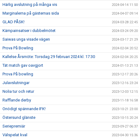
Härlig avslutning på många vis
2024-04-14 11:50
Marginalerna på gästernas sida
2024-04-07 09:14
GLAD PÅSK!
2024-03-28 22:45
Kämpainsatser i dubbelmötet
2024-03-24 09:20
Saiwas unga visade vägen
2024-03-17 21:29
Prova På Bowling
2024-02-04 20:52
Kallelse Årsmöte: Torsdag 29 februari 2024 kl. 17:30
2024-02-04 20:25
Tät match gav oavgjort
2024-01-13 21:13
Prova På bowling
2023-12-17 20:26
Julavslutningar
2023-12-16 23:24
Nolia tur och retur
2023-12-03 12:15
Rafflande derby
2023-11-18 16:58
Onödigt spännande IFK!
2023-10-21 23:00
Östersund glänste
2023-10-15 20:24
Seriepremiär
2023-09-27 06:37
Välspelat kval
2023-04-30 15:36