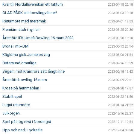
Kval till Nordallsvenskan ett faktum
2023-04-15 22:18
GLAD PÅSK alla bowlingvänner!
2023-04-03 19:18
Returmöte med mersmak
2023-04-01 19:33
Premiärmatch i ny hall
2023-03-25 20:36
Årsmöte IFK Umeå Bowling 16 mars 2023
2023-03-20 15:18
Brons i mix-DM
2023-03-13 20:14
Käglorna gick Junseles väg
2023-03-06 21:54
Östersund omutliga
2023-02-26 13:59
Segern mot Kramfors satt långt inne
2023-02-18 19:42
Årsmöte bowling 16 mars
2023-02-09 22:51
Kross på hemmaplan
2023-01-28 17:37
Stabilt spel
2023-01-22 11:50
Lugnt returmöte
2023-01-14 21:22
Julkorgen
2022-12-16 22:27
Spel på hög nivå i Nordingrå
2022-12-11 10:54
Upp och ned i Lycksele
2022-12-04 09:30