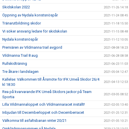
Skidskolan 2022
2021-11-26 14:18
Öppning av Nydala konstsnöspår
2021-11-24 08:45
Tränarutbildning skidor
2021-11-18 15:50
Vi söker ansvarig ledare för skidskolan
2021-11-15 08:48
Nydala konstsnöspår
2021-11-12 10:05
Premiären av Vildmanna trail avgjord
2021-08-08 18:23
Vildmanna Trail 8 aug
2021-06-28 08:58
Rullskidträning
2021-06-23 11:03
Tre åkare i landslagen
2021-05-04 12:47
Kallelse: Välkommen till Årsmöte för IFK Umeå Skidor 26/4
2021-04-13 12:53
kl 18:30
Rea på kvarvarande IFK Umeå Skidors jackor på Team
2021-03-05 08:52
Sportia
Lilla Vildmannaloppet och Vildmannaracet inställt!
2021-02-05 13:40
Inbjudan till Decemberloppet och Decemberracet
2021-01-25 12:31
Välkomna till asfaltsbanan vinter 20/21
2021-01-05 10:21
Omklädningsrummen på Nydala
2020-12-23 13:02