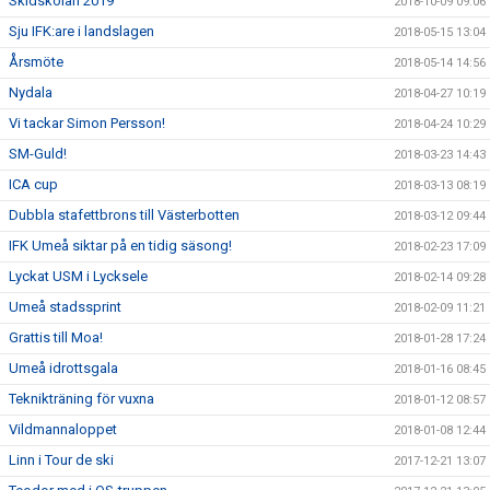
Skidskolan 2019
2018-10-09 09:06
Sju IFK:are i landslagen
2018-05-15 13:04
Årsmöte
2018-05-14 14:56
Nydala
2018-04-27 10:19
Vi tackar Simon Persson!
2018-04-24 10:29
SM-Guld!
2018-03-23 14:43
ICA cup
2018-03-13 08:19
Dubbla stafettbrons till Västerbotten
2018-03-12 09:44
IFK Umeå siktar på en tidig säsong!
2018-02-23 17:09
Lyckat USM i Lycksele
2018-02-14 09:28
Umeå stadssprint
2018-02-09 11:21
Grattis till Moa!
2018-01-28 17:24
Umeå idrottsgala
2018-01-16 08:45
Teknikträning för vuxna
2018-01-12 08:57
Vildmannaloppet
2018-01-08 12:44
Linn i Tour de ski
2017-12-21 13:07