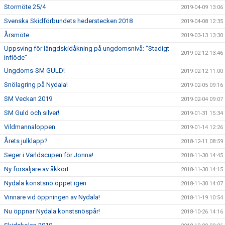
Stormöte 25/4
2019-04-09 13:06
Svenska Skidförbundets hederstecken 2018
2019-04-08 12:35
Årsmöte
2019-03-13 13:30
Uppsving för längdskidåkning på ungdomsnivå: "Stadigt
2019-02-12 13:46
inflöde"
Ungdoms-SM GULD!
2019-02-12 11:00
Snölagring på Nydala!
2019-02-05 09:16
SM Veckan 2019
2019-02-04 09:07
SM Guld och silver!
2019-01-31 15:34
Vildmannaloppen
2019-01-14 12:26
Årets julklapp?
2018-12-11 08:59
Seger i Världscupen för Jonna!
2018-11-30 14:45
Ny försäljare av åkkort
2018-11-30 14:15
Nydala konstsnö öppet igen
2018-11-30 14:07
Vinnare vid öppningen av Nydala!
2018-11-19 10:54
Nu öppnar Nydala konstsnöspår!
2018-10-26 14:16