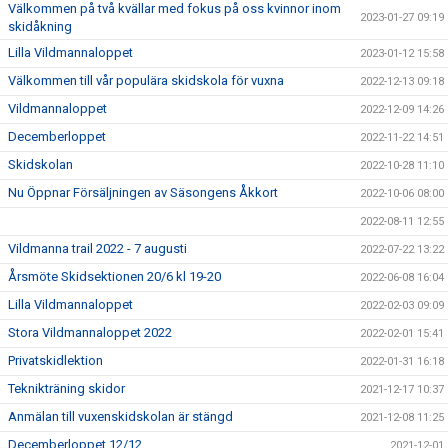
Välkommen på två kvällar med fokus på oss kvinnor inom
2023-01-27 09:19
skidåkning
Lilla Vildmannaloppet
2023-01-12 15:58
Välkommen till vår populära skidskola för vuxna
2022-12-13 09:18
Vildmannaloppet
2022-12-09 14:26
Decemberloppet
2022-11-22 14:51
Skidskolan
2022-10-28 11:10
Nu Öppnar Försäljningen av Säsongens Åkkort
2022-10-06 08:00
2022-08-11 12:55
Vildmanna trail 2022 - 7 augusti
2022-07-22 13:22
Årsmöte Skidsektionen 20/6 kl 19-20
2022-06-08 16:04
Lilla Vildmannaloppet
2022-02-03 09:09
Stora Vildmannaloppet 2022
2022-02-01 15:41
Privatskidlektion
2022-01-31 16:18
Teknikträning skidor
2021-12-17 10:37
Anmälan till vuxenskidskolan är stängd
2021-12-08 11:25
Decemberloppet 12/12
2021-12-01