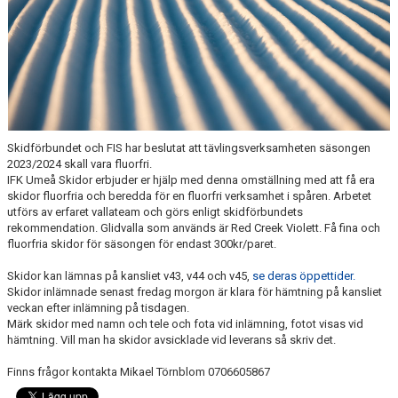
ERSMARKSBERGET
TÄVLING
FAQ
TEKNIKTRÄNING FÖR MOTIONÄRER
Skidförbundet och FIS har beslutat att tävlingsverksamheten säsongen
2023/2024 skall vara fluorfri.
IFK Umeå Skidor erbjuder er hjälp med denna omställning med att få era
skidor fluorfria och beredda för en fluorfri verksamhet i spåren. Arbetet
utförs av erfaret vallateam och görs enligt skidförbundets
rekommendation. Glidvalla som används är Red Creek Violett. Få fina och
fluorfria skidor för säsongen för endast 300kr/paret.
Skidor kan lämnas på kansliet v43, v44 och v45,
se deras öppettider.
Skidor inlämnade senast fredag morgon är klara för hämtning på kansliet
veckan efter inlämning på tisdagen.
Märk skidor med namn och tele och fota vid inlämning, fotot visas vid
hämtning. Vill man ha skidor avsicklade vid leverans så skriv det.
Finns frågor kontakta Mikael Törnblom 0706605867