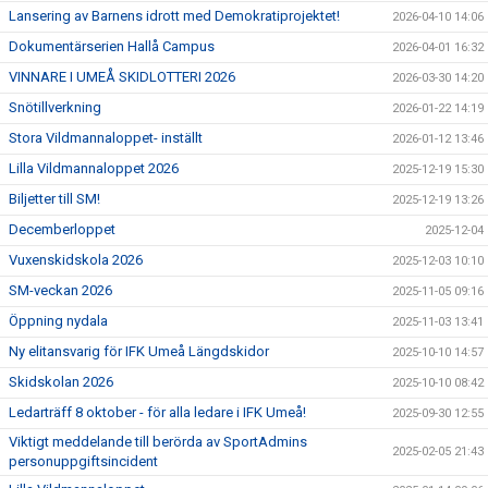
Lansering av Barnens idrott med Demokratiprojektet!
2026-04-10 14:06
Dokumentärserien Hallå Campus
2026-04-01 16:32
VINNARE I UMEÅ SKIDLOTTERI 2026
2026-03-30 14:20
Snötillverkning
2026-01-22 14:19
Stora Vildmannaloppet- inställt
2026-01-12 13:46
Lilla Vildmannaloppet 2026
2025-12-19 15:30
Biljetter till SM!
2025-12-19 13:26
Decemberloppet
2025-12-04
Vuxenskidskola 2026
2025-12-03 10:10
SM-veckan 2026
2025-11-05 09:16
Öppning nydala
2025-11-03 13:41
Ny elitansvarig för IFK Umeå Längdskidor
2025-10-10 14:57
Skidskolan 2026
2025-10-10 08:42
Ledarträff 8 oktober - för alla ledare i IFK Umeå!
2025-09-30 12:55
Viktigt meddelande till berörda av SportAdmins
2025-02-05 21:43
personuppgiftsincident