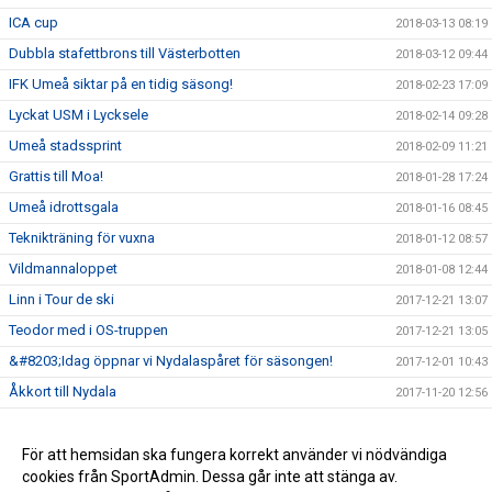
ICA cup
2018-03-13 08:19
Dubbla stafettbrons till Västerbotten
2018-03-12 09:44
IFK Umeå siktar på en tidig säsong!
2018-02-23 17:09
Lyckat USM i Lycksele
2018-02-14 09:28
Umeå stadssprint
2018-02-09 11:21
Grattis till Moa!
2018-01-28 17:24
Umeå idrottsgala
2018-01-16 08:45
Teknikträning för vuxna
2018-01-12 08:57
Vildmannaloppet
2018-01-08 12:44
Linn i Tour de ski
2017-12-21 13:07
Teodor med i OS-truppen
2017-12-21 13:05
&#8203;Idag öppnar vi Nydalaspåret för säsongen!
2017-12-01 10:43
Åkkort till Nydala
2017-11-20 12:56
Nydala konstsnöspår
2017-11-15 08:35
Vi söker ansvarig ledare för skidskolan
För att hemsidan ska fungera korrekt använder vi nödvändiga
2017-10-25 15:02
cookies från SportAdmin. Dessa går inte att stänga av.
Träningsstart för alla ungdomsgrupper
2017-10-03 12:24