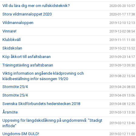
Vill du lära dig mer om rullskidsteknik?
2020-05-20 10:57
Stora vildmannaloppet 2020
2020-01-17 17:38
Vildmannaloppen
2019-12-10 12:13
Vinnare!
2019-12-02 08:54
Klubbkväll
2019-11-11 11:00
Skidskolan
2019-10-22 15:52
Köp åkkort till asfaltsbanan
2019-09-23 14:17
Träningstävling asfaltsbanan
2019-09-13 09:30
Viktig information angående klädprovning och
2019-08-22 15:54
klädbeställning inför säsongen 19/20
Stormöte 25/4
2019-04-24 08:03
Stormöte 25/4
2019-04-09 13:06
Svenska Skidförbundets hederstecken 2018
2019-04-08 12:35
Årsmöte
2019-03-13 13:30
Uppsving för längdskidåkning på ungdomsnivå: "Stadigt
2019-02-12 13:46
inflöde"
Ungdoms-SM GULD!
2019-02-12 11:00