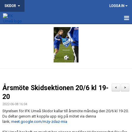
SKIDOR
LOGGA IN
NYHETER
KONTAKT
OM SKIDSEKTIONEN
TRÄNING
NYDALA KONSTSNÖSPÅR
Årsmöte Skidsektionen 20/6 kl 19-
<
>
VILDMANNALOPPET
20
2022-06-08 16:04
ATT BLI MEDLEM
Styrelsen för IFK Umeå Skidor kallar till årsmöte måndag den 20/6 kl 19-20.
Du deltar genom att koppla upp sig på mötet via denna
DOKUMENT
länk;
meet.google.com/mzy-zdaz-mia