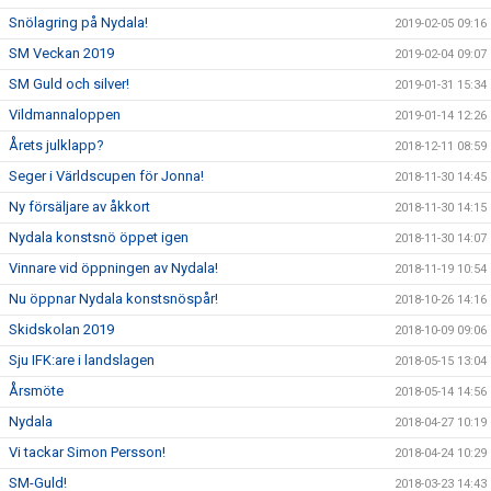
Snölagring på Nydala!
2019-02-05 09:16
SM Veckan 2019
2019-02-04 09:07
SM Guld och silver!
2019-01-31 15:34
Vildmannaloppen
2019-01-14 12:26
Årets julklapp?
2018-12-11 08:59
Seger i Världscupen för Jonna!
2018-11-30 14:45
Ny försäljare av åkkort
2018-11-30 14:15
Nydala konstsnö öppet igen
2018-11-30 14:07
Vinnare vid öppningen av Nydala!
2018-11-19 10:54
Nu öppnar Nydala konstsnöspår!
2018-10-26 14:16
Skidskolan 2019
2018-10-09 09:06
Sju IFK:are i landslagen
2018-05-15 13:04
Årsmöte
2018-05-14 14:56
Nydala
2018-04-27 10:19
Vi tackar Simon Persson!
2018-04-24 10:29
SM-Guld!
2018-03-23 14:43