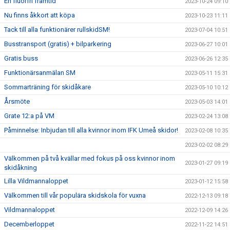
En fluorfri framtid
2023-10-24 09:10
Nu finns åkkort att köpa
2023-10-23 11:11
Tack till alla funktionärer rullskidSM!
2023-07-04 10:51
Busstransport (gratis) + bilparkering
2023-06-27 10:01
Gratis buss
2023-06-26 12:35
Funktionärsanmälan SM
2023-05-11 15:31
Sommarträning för skidåkare
2023-05-10 10:12
Årsmöte
2023-05-03 14:01
Grate 12:a på VM
2023-02-24 13:08
Påminnelse: Inbjudan till alla kvinnor inom IFK Umeå skidor!
2023-02-08 10:35
2023-02-02 08:29
Välkommen på två kvällar med fokus på oss kvinnor inom
2023-01-27 09:19
skidåkning
Lilla Vildmannaloppet
2023-01-12 15:58
Välkommen till vår populära skidskola för vuxna
2022-12-13 09:18
Vildmannaloppet
2022-12-09 14:26
Decemberloppet
2022-11-22 14:51