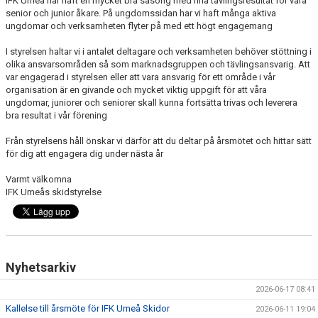
IFK Umeå har haft en mycket bra säsong med fina tävlingsresultat för våra
ERSMARKSBERGET
senior och junior åkare. På ungdomssidan har vi haft många aktiva
ungdomar och verksamheten flyter på med ett högt engagemang
TÄVLING
I styrelsen haltar vi i antalet deltagare och verksamheten behöver stöttning i
olika ansvarsområden så som marknadsgruppen och tävlingsansvarig. Att
FAQ
var engagerad i styrelsen eller att vara ansvarig för ett område i vår
organisation är en givande och mycket viktig uppgift för att våra
TEKNIKTRÄNING FÖR MOTIONÄRER
ungdomar, juniorer och seniorer skall kunna fortsätta trivas och leverera
bra resultat i vår förening
Från styrelsens håll önskar vi därför att du deltar på årsmötet och hittar sätt
för dig att engagera dig under nästa år
Varmt välkomna
IFK Umeås skidstyrelse
Nyhetsarkiv
2026-06-17 08:41
Kallelse till årsmöte för IFK Umeå Skidor
2026-06-11 19:04