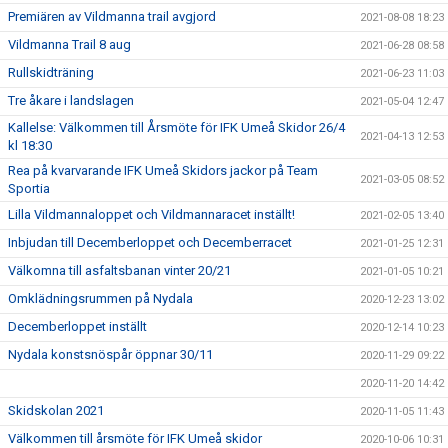
Premiären av Vildmanna trail avgjord
2021-08-08 18:23
Vildmanna Trail 8 aug
2021-06-28 08:58
Rullskidträning
2021-06-23 11:03
Tre åkare i landslagen
2021-05-04 12:47
Kallelse: Välkommen till Årsmöte för IFK Umeå Skidor 26/4
2021-04-13 12:53
kl 18:30
Rea på kvarvarande IFK Umeå Skidors jackor på Team
2021-03-05 08:52
Sportia
Lilla Vildmannaloppet och Vildmannaracet inställt!
2021-02-05 13:40
Inbjudan till Decemberloppet och Decemberracet
2021-01-25 12:31
Välkomna till asfaltsbanan vinter 20/21
2021-01-05 10:21
Omklädningsrummen på Nydala
2020-12-23 13:02
Decemberloppet inställt
2020-12-14 10:23
Nydala konstsnöspår öppnar 30/11
2020-11-29 09:22
2020-11-20 14:42
Skidskolan 2021
2020-11-05 11:43
Välkommen till årsmöte för IFK Umeå skidor
2020-10-06 10:31