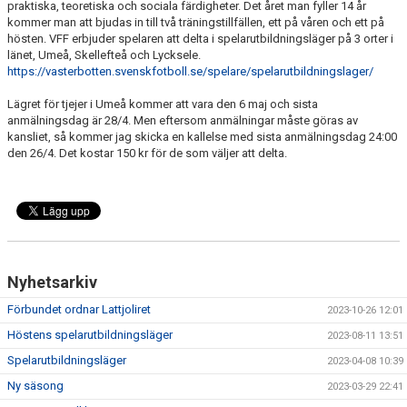
praktiska, teoretiska och sociala färdigheter. Det året man fyller 14 år
kommer man att bjudas in till två träningstillfällen, ett på våren och ett på
hösten. VFF erbjuder spelaren att delta i spelarutbildningsläger på 3 orter i
länet, Umeå, Skellefteå och Lycksele.
https://vasterbotten.svenskfotboll.se/spelare/spelarutbildningslager/
Lägret för tjejer i Umeå kommer att vara den 6 maj och sista
anmälningsdag är 28/4. Men eftersom anmälningar måste göras av
kansliet, så kommer jag skicka en kallelse med sista anmälningsdag 24:00
den 26/4. Det kostar 150 kr för de som väljer att delta.
Nyhetsarkiv
Förbundet ordnar Lattjoliret
2023-10-26 12:01
Höstens spelarutbildningsläger
2023-08-11 13:51
Spelarutbildningsläger
2023-04-08 10:39
Ny säsong
2023-03-29 22:41