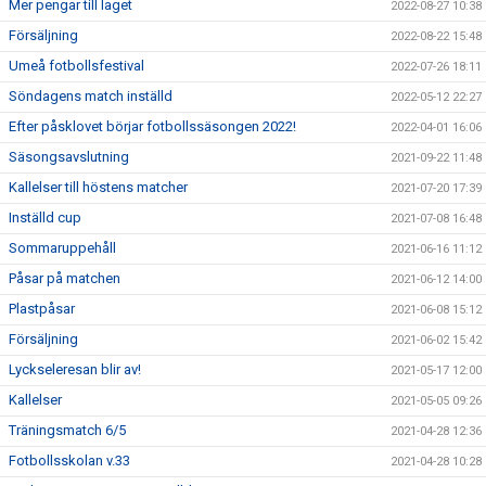
Mer pengar till laget
2022-08-27 10:38
Försäljning
2022-08-22 15:48
Umeå fotbollsfestival
2022-07-26 18:11
Söndagens match inställd
2022-05-12 22:27
Efter påsklovet börjar fotbollssäsongen 2022!
2022-04-01 16:06
Säsongsavslutning
2021-09-22 11:48
Kallelser till höstens matcher
2021-07-20 17:39
Inställd cup
2021-07-08 16:48
Sommaruppehåll
2021-06-16 11:12
Påsar på matchen
2021-06-12 14:00
Plastpåsar
2021-06-08 15:12
Försäljning
2021-06-02 15:42
Lyckseleresan blir av!
2021-05-17 12:00
Kallelser
2021-05-05 09:26
Träningsmatch 6/5
2021-04-28 12:36
Fotbollsskolan v.33
2021-04-28 10:28