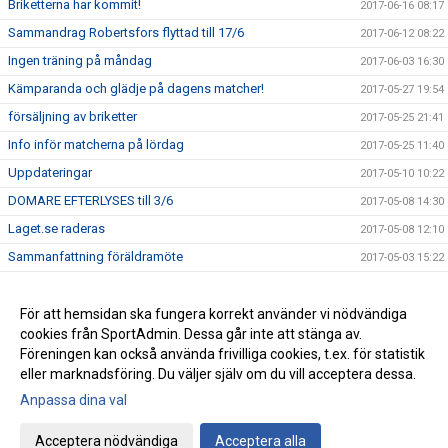
Briketterna har kommit!
2017-06-16 08:17
Sammandrag Robertsfors flyttad till 17/6
2017-06-12 08:22
Ingen träning på måndag
2017-06-03 16:30
Kämparanda och glädje på dagens matcher!
2017-05-27 19:54
försäljning av briketter
2017-05-25 21:41
Info inför matcherna på lördag
2017-05-25 11:40
Uppdateringar
2017-05-10 10:22
DOMARE EFTERLYSES till 3/6
2017-05-08 14:30
Laget.se raderas
2017-05-08 12:10
Sammanfattning föräldramöte
2017-05-03 15:22
Briketter och midsommardagen
2017-05-03 15:17
Fotbollsskola
För att hemsidan ska fungera korrekt använder vi nödvändiga
2017-05-03 13:34
cookies från SportAdmin. Dessa går inte att stänga av.
Ny hemsida
2017-05-02 21:43
Föreningen kan också använda frivilliga cookies, t.ex. för statistik
eller marknadsföring. Du väljer själv om du vill acceptera dessa.
Anpassa dina val
Cookie-inställningar
Gå till Webbversion
Acceptera nödvändiga
Acceptera alla