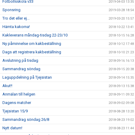
Fotbollsskola v33
2019-04-03 13:35
Sponsring
2019-03-28 18:54
Tro det eller ej...
2019-03-20 15:57
Hämta kakorna!
2018-10-22 13:41
Kakleverans måndag-tisdag 22-23/10
2018-10-15 16:28
Ny påminnelse om kakbeställning
2018-10-12 17:48
Dags att registrera kakbeställning
2018-10-10 21:23
Avslutning på tisdag
2018-09-16 16:13
Sammandrag söndag
2018-09-15 20:38
Laguppdelning på Tjejsistan
2018-09-14 15:35
Akut!!
2018-09-13 15:38
Anmälan till helgen
2018-09-11 09:32
Dagens matcher
2018-09-02 09:08
Tjejsistan 15/9
2018-08-28 13:20
Sammandrag söndag 26/8
2018-08-23 19:02
Nytt datum!
2018-08-23 11:44