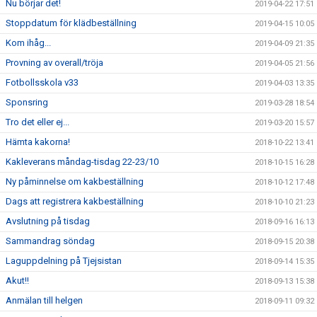
Nu börjar det!
2019-04-22 17:51
Stoppdatum för klädbeställning
2019-04-15 10:05
Kom ihåg...
2019-04-09 21:35
Provning av overall/tröja
2019-04-05 21:56
Fotbollsskola v33
2019-04-03 13:35
Sponsring
2019-03-28 18:54
Tro det eller ej...
2019-03-20 15:57
Hämta kakorna!
2018-10-22 13:41
Kakleverans måndag-tisdag 22-23/10
2018-10-15 16:28
Ny påminnelse om kakbeställning
2018-10-12 17:48
Dags att registrera kakbeställning
2018-10-10 21:23
Avslutning på tisdag
2018-09-16 16:13
Sammandrag söndag
2018-09-15 20:38
Laguppdelning på Tjejsistan
2018-09-14 15:35
Akut!!
2018-09-13 15:38
Anmälan till helgen
2018-09-11 09:32