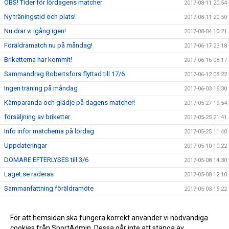
OBS! Tider för lördagens matcher
2017-08-11 20:54
Ny träningstid och plats!
2017-08-11 20:50
Nu drar vi igång igen!
2017-08-04 10:21
Föräldramatch nu på måndag!
2017-06-17 23:18
Briketterna har kommit!
2017-06-16 08:17
Sammandrag Robertsfors flyttad till 17/6
2017-06-12 08:22
Ingen träning på måndag
2017-06-03 16:30
Kämparanda och glädje på dagens matcher!
2017-05-27 19:54
försäljning av briketter
2017-05-25 21:41
Info inför matcherna på lördag
2017-05-25 11:40
Uppdateringar
2017-05-10 10:22
DOMARE EFTERLYSES till 3/6
2017-05-08 14:30
Laget.se raderas
2017-05-08 12:10
Sammanfattning föräldramöte
2017-05-03 15:22
Briketter och midsommardagen
2017-05-03 15:17
Fotbollsskola
För att hemsidan ska fungera korrekt använder vi nödvändiga
2017-05-03 13:34
cookies från SportAdmin. Dessa går inte att stänga av.