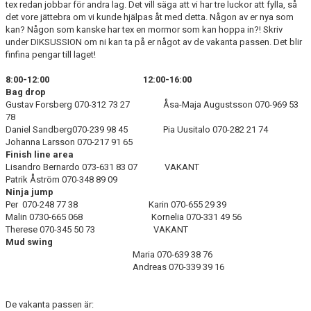
tex redan jobbar för andra lag. Det vill säga att vi har tre luckor att fylla, så
det vore jättebra om vi kunde hjälpas åt med detta. Någon av er nya som
kan? Någon som kanske har tex en mormor som kan hoppa in?! Skriv
under DIKSUSSION om ni kan ta på er något av de vakanta passen. Det blir
finfina pengar till laget!
8:00-12:00 12:00-16:00
Bag drop
Gustav Forsberg 070-312 73 27 Åsa-Maja Augustsson 070-969 53
78
Daniel Sandberg070-239 98 45 Pia Uusitalo 070-282 21 74
Johanna Larsson 070-217 91 65
Finish line area
Lisandro Bernardo 073-631 83 07 VAKANT
Patrik Åström 070-348 89 09
Ninja jump
Per 070-248 77 38 Karin 070-655 29 39
Malin 0730-665 068 Kornelia 070-331 49 56
Therese 070-345 50 73 VAKANT
Mud swing
Maria 070-639 38 76
Andreas 070-339 39 16
De vakanta passen är: