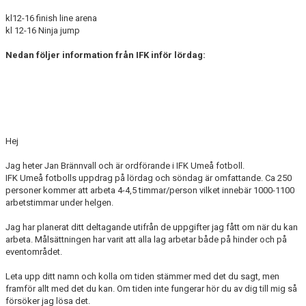
kl12-16 finish line arena
kl 12-16 Ninja jump
Nedan följer information från IFK inför lördag:
Hej
Jag heter Jan Brännvall och är ordförande i IFK Umeå fotboll.
IFK Umeå fotbolls uppdrag på lördag och söndag är omfattande. Ca 250
personer kommer att arbeta 4-4,5 timmar/person vilket innebär 1000-1100
arbetstimmar under helgen.
Jag har planerat ditt deltagande utifrån de uppgifter jag fått om när du kan
arbeta. Målsättningen har varit att alla lag arbetar både på hinder och på
eventområdet.
Leta upp ditt namn och kolla om tiden stämmer med det du sagt, men
framför allt med det du kan. Om tiden inte fungerar hör du av dig till mig så
försöker jag lösa det.