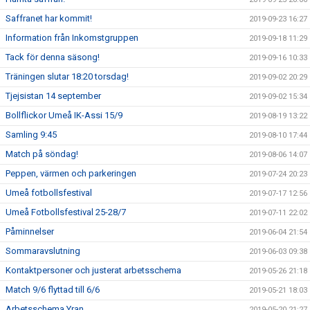
Saffranet har kommit!
2019-09-23 16:27
Information från Inkomstgruppen
2019-09-18 11:29
Tack för denna säsong!
2019-09-16 10:33
Träningen slutar 18:20 torsdag!
2019-09-02 20:29
Tjejsistan 14 september
2019-09-02 15:34
Bollflickor Umeå IK-Assi 15/9
2019-08-19 13:22
Samling 9:45
2019-08-10 17:44
Match på söndag!
2019-08-06 14:07
Peppen, värmen och parkeringen
2019-07-24 20:23
Umeå fotbollsfestival
2019-07-17 12:56
Umeå Fotbollsfestival 25-28/7
2019-07-11 22:02
Påminnelser
2019-06-04 21:54
Sommaravslutning
2019-06-03 09:38
Kontaktpersoner och justerat arbetsschema
2019-05-26 21:18
Match 9/6 flyttad till 6/6
2019-05-21 18:03
Arbetsschema Yran
2019-05-20 21:27