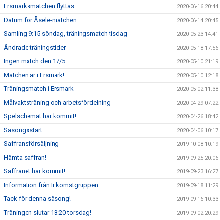
Ersmarksmatchen flyttas
2020-06-16 20:44
Datum för Åsele-matchen
2020-06-14 20:45
Samling 9:15 söndag, träningsmatch tisdag
2020-05-23 14:41
Ändrade träningstider
2020-05-18 17:56
Ingen match den 17/5
2020-05-10 21:19
Matchen är i Ersmark!
2020-05-10 12:18
Träningsmatch i Ersmark
2020-05-02 11:38
Målvaktsträning och arbetsfördelning
2020-04-29 07:22
Spelschemat har kommit!
2020-04-26 18:42
Säsongsstart
2020-04-06 10:17
Saffransförsäljning
2019-10-08 10:19
Hämta saffran!
2019-09-25 20:06
Saffranet har kommit!
2019-09-23 16:27
Information från Inkomstgruppen
2019-09-18 11:29
Tack för denna säsong!
2019-09-16 10:33
Träningen slutar 18:20 torsdag!
2019-09-02 20:29