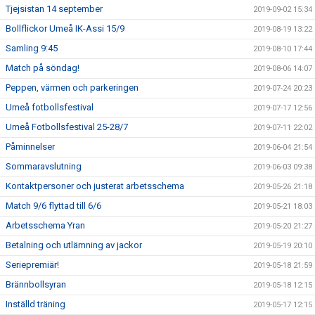
Tjejsistan 14 september
2019-09-02 15:34
Bollflickor Umeå IK-Assi 15/9
2019-08-19 13:22
Samling 9:45
2019-08-10 17:44
Match på söndag!
2019-08-06 14:07
Peppen, värmen och parkeringen
2019-07-24 20:23
Umeå fotbollsfestival
2019-07-17 12:56
Umeå Fotbollsfestival 25-28/7
2019-07-11 22:02
Påminnelser
2019-06-04 21:54
Sommaravslutning
2019-06-03 09:38
Kontaktpersoner och justerat arbetsschema
2019-05-26 21:18
Match 9/6 flyttad till 6/6
2019-05-21 18:03
Arbetsschema Yran
2019-05-20 21:27
Betalning och utlämning av jackor
2019-05-19 20:10
Seriepremiär!
2019-05-18 21:59
Brännbollsyran
2019-05-18 12:15
Inställd träning
2019-05-17 12:15