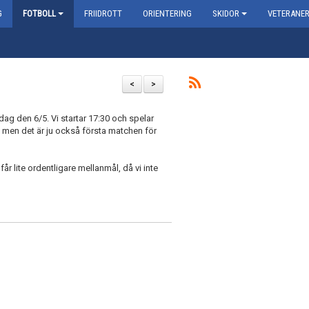
G
FOTBOLL
FRIIDROTT
ORIENTERING
SKIDOR
VETERANE
<
>
dag den 6/5. Vi startar 17:30 och spelar
ila, men det är ju också första matchen för
 får lite ordentligare mellanmål, då vi inte