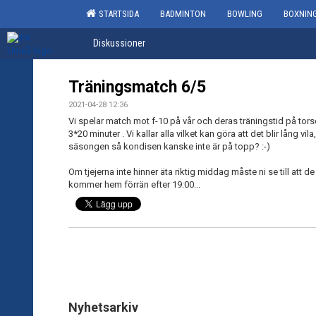
STARTSIDA
BADMINTON
BOWLING
BOXNIN
Diskussioner
Träningsmatch 6/5
2021-04-28 12:36
Vi spelar match mot f-10 på vår och deras träningstid på tors
3*20 minuter . Vi kallar alla vilket kan göra att det blir lång v
säsongen så kondisen kanske inte är på topp? :-)
Om tjejerna inte hinner äta riktig middag måste ni se till att de
kommer hem förrän efter 19:00...
Nyhetsarkiv