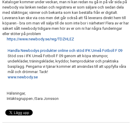
Kataloger kommer under veckan, man ni kan redan nu gå in på vår sida på
newbody via länken nedan och registrera er som säljare och sedan dela
med släktingar, vänner och bekanta som kan beställa från er digitalt.
Leverans kan ske via oss men det går också att få leverans direkt hem till
köparen - bra om man vill sälja till de som inte bor i närheten! Flera av er har
säkert sålt newbody tidigare men hör av er om ni har några funderingar
eller stöter på problem
https://www.newbody.se/reg/TDZHLEZ
Handla Newbodys produkter online och stöd IFK Umeå Fotboll F 09
Stöd oss i IFK Umeå Fotboll F 09 genom att köpa strumpor,
underkläder, träningskläder, kryddor, hemprodukter och praktiska
basplagg. Pengarna vi tjänar kommer att användas till att uppfylla våra
mål och drömmar. Tack!
www.newbody.se
Hälsningar,
Intäktsgruppen /Sara Jonsson