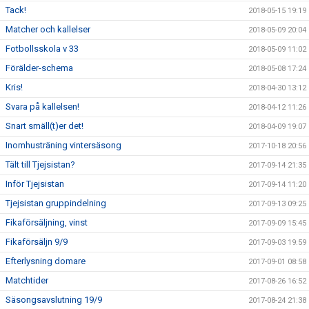
Tack!
2018-05-15 19:19
Matcher och kallelser
2018-05-09 20:04
Fotbollsskola v 33
2018-05-09 11:02
Förälder-schema
2018-05-08 17:24
Kris!
2018-04-30 13:12
Svara på kallelsen!
2018-04-12 11:26
Snart smäll(t)er det!
2018-04-09 19:07
Inomhusträning vintersäsong
2017-10-18 20:56
Tält till Tjejsistan?
2017-09-14 21:35
Inför Tjejsistan
2017-09-14 11:20
Tjejsistan gruppindelning
2017-09-13 09:25
Fikaförsäljning, vinst
2017-09-09 15:45
Fikaförsäljn 9/9
2017-09-03 19:59
Efterlysning domare
2017-09-01 08:58
Matchtider
2017-08-26 16:52
Säsongsavslutning 19/9
2017-08-24 21:38