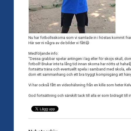
Nu har fotbollsskorna som vi samlade in i höstas kommit fram t
Här ser ni några av de bilder vi fått😃
Medföljande info:
"Dessa grabbar spelar antingen i lag eller för skojs skull, do
fotboll! Brukar inte ta lång tid innan skorna har nötts ut hah
fortsätta träna och eventuellt spela i samband med skola, elle
dom ett sammanhang och ett bra tryggt kompisgäng att hä
Vi har också fått en videohälsning från en kille som heter K
God fortsättning och särskilt tack till alla er som bidragit till