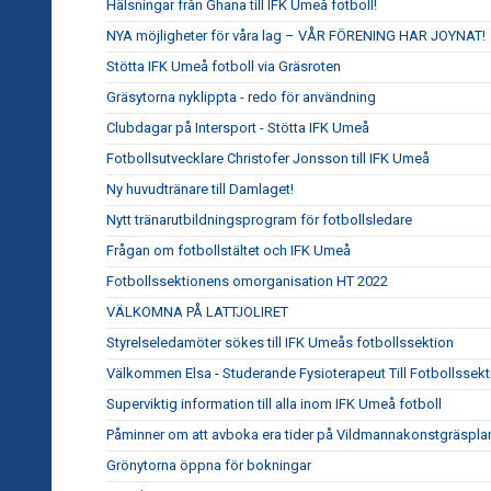
Hälsningar från Ghana till IFK Umeå fotboll!
NYA möjligheter för våra lag – VÅR FÖRENING HAR JOYNAT!
Stötta IFK Umeå fotboll via Gräsroten
Gräsytorna nyklippta - redo för användning
Clubdagar på Intersport - Stötta IFK Umeå
Fotbollsutvecklare Christofer Jonsson till IFK Umeå
Ny huvudtränare till Damlaget!
Nytt tränarutbildningsprogram för fotbollsledare
Frågan om fotbollstältet och IFK Umeå
Fotbollssektionens omorganisation HT 2022
VÄLKOMNA PÅ LATTJOLIRET
Styrelseledamöter sökes till IFK Umeås fotbollssektion
Välkommen Elsa - Studerande Fysioterapeut Till Fotbollssek
Superviktig information till alla inom IFK Umeå fotboll
Påminner om att avboka era tider på Vildmannakonstgräspla
Grönytorna öppna för bokningar