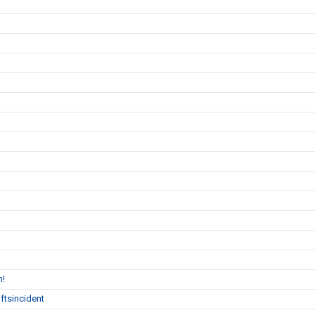
n!
ftsincident