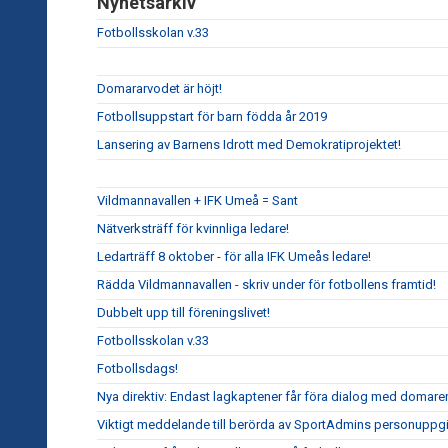
Nyhetsarkiv
Fotbollsskolan v.33
Domararvodet är höjt!
Fotbollsuppstart för barn födda år 2019
Lansering av Barnens Idrott med Demokratiprojektet!
Vildmannavallen + IFK Umeå = Sant
Nätverksträff för kvinnliga ledare!
Ledarträff 8 oktober - för alla IFK Umeås ledare!
Rädda Vildmannavallen - skriv under för fotbollens framtid!
Dubbelt upp till föreningslivet!
Fotbollsskolan v.33
Fotbollsdags!
Nya direktiv: Endast lagkaptener får föra dialog med domare
Viktigt meddelande till berörda av SportAdmins personuppgi