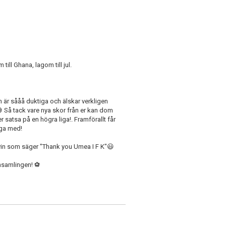
ill Ghana, lagom till jul.
m är sååå duktiga och älskar verkligen
a😅 Så tack vare nya skor från er kan dom
r satsa på en högra liga!. Framförallt får
nga med!
elvin som säger "Thank you Umea I F K"😃
 insamlingen! ⚽