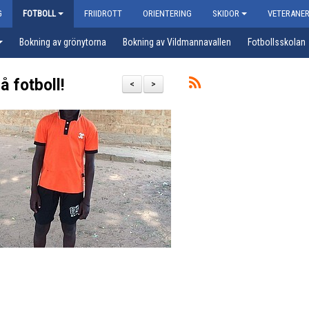
G
FOTBOLL
FRIIDROTT
ORIENTERING
SKIDOR
VETERANE
Bokning av grönytorna
Bokning av Vildmannavallen
Fotbollsskolan
å fotboll!
<
>