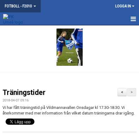
FOTBOLL - F2010
LOGGA IN
HEM
NYHETER
KONTAKT
KALENDER
MATCHER
Träningstider
<
>
TRUPPEN
2018-04-07 09:16
Vi har fått träningstid på Vildmannavallen Onsdagar kl 17.30-18.30. Vi
BILDGALLERI
återkommer med mer information från vilket datum träningarna drar igång.
DOKUMENT
GÄSTBOK