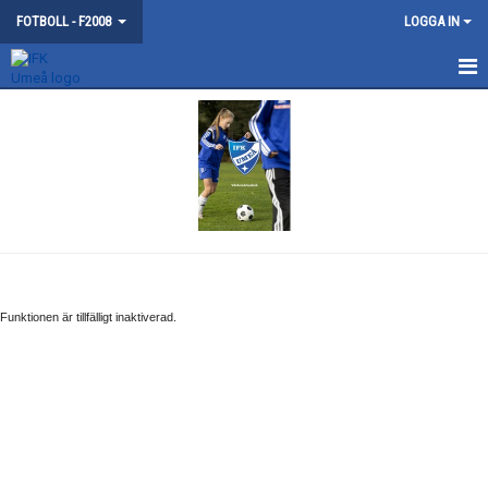
FOTBOLL - F2008
LOGGA IN
HEM
NYHETER
KONTAKT
KALENDER
TRUPPEN
Funktionen är tillfälligt inaktiverad.
BILDGALLERI
DOKUMENT
MATCHER
GÄSTBOK