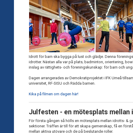
Idrott för barn ska bygga på lust och glädje. Denna föreni
idrotter. Nästan alla var på plats; badminton, orientering, bo
inslag av rättighets- och föreningskunskap: för barn och ungas
Dagen arrangerades av Demokratiprojektet i IFK Umeå till
universitet, RF-SISU och Rädda barnen.
Kika på filmen om dagen här!
Julfesten - en mötesplats mellan 
För första gången så hölls en mötesplats mellan idrotts- & g
sektioner. Träffen är till för att skapa gemenskap, få en förs
mellan aktiva utövare och de på beslutande roller.