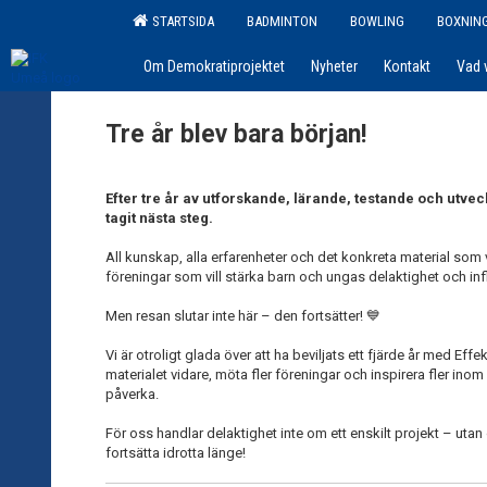
STARTSIDA
BADMINTON
BOWLING
BOXNIN
Om Demokratiprojektet
Nyheter
Kontakt
Vad 
Tre år blev bara början!
Efter tre år av utforskande, lärande, testande och ut
tagit nästa steg.
All kunskap, alla erfarenheter och det konkreta material som
föreningar som vill stärka barn och ungas delaktighet och infly
Men resan slutar inte här – den fortsätter! 💙
Vi är otroligt glada över att ha beviljats ett fjärde år med E
materialet vidare, möta fler föreningar och inspirera fler in
påverka.
För oss handlar delaktighet inte om ett enskilt projekt – utan o
fortsätta idrotta länge!