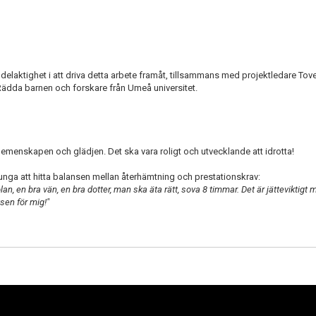
elaktighet i att driva detta arbete framåt, tillsammans med projektledare To
ädda barnen och forskare från Umeå universitet.
emenskapen och glädjen. Det ska vara roligt och utvecklande att idrotta!
 unga att hitta balansen mellan återhämtning och prestationskrav:
olan, en bra vän, en bra dotter, man ska äta rätt, sova 8 timmar. Det är jätteviktigt 
sen för mig!"