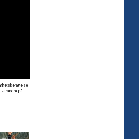
amhetsberättelse
a varandra på