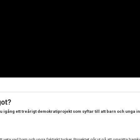
got?
 igång ett treårigt demokratiprojekt som syftar till att barn och unga 
tt veta vad barn och unga faktiskt tycker. Projektet går ut på att omsätta barn