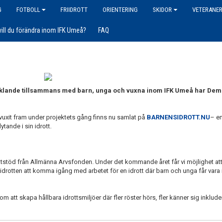
G
FOTBOLL
FRIIDROTT
ORIENTERING
SKIDOR
VETERANE
vill du förändra inom IFK Umeå?
FAQ
vecklande tillsammans med barn, unga och vuxna inom IFK Umeå har Dem
 vuxit fram under projektets gång finns nu samlat på
BARNENSIDROTT.NU
– en
tande i sin idrott.
ffektstöd från Allmänna Arvsfonden. Under det kommande året får vi möjlighet at
om idrotten att komma igång med arbetet för en idrott där barn och unga får var
m att skapa hållbara idrottsmiljöer där fler röster hörs, fler känner sig inkluder