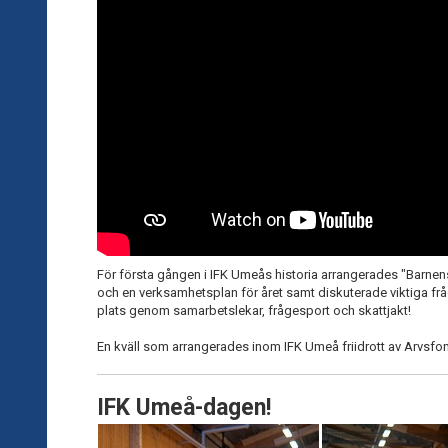
För första gången i IFK Umeås historia arrangerades "Barnens
och en verksamhetsplan för året samt diskuterade viktiga fr
plats genom samarbetslekar, frågesport och skattjakt!
En kväll som arrangerades inom IFK Umeå friidrott av Arvsfo
IFK Umeå-dagen!