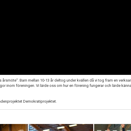
 årsmöte". Barn mellan 10-13 år deltog under kvällen då vi tog fram en verks
ågor inom föreningen. Vi lärde oss om hur en förening fungerar och lärde känn
ndenprojektet Demokratiprojektet.