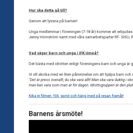
Hur ska detta gå till?
Genom att lyssna på barnen!
Unga medlemmar i föreningen (7-18 år) kommer att erbjudas d
Jenny Hörnström samt med våra samarbetsparter RF- SISU, R
Vad säger barn och unga i IFK Umeå?
Det bästa med idrotten enligt föreningens barn och unga är g
Vi vill skicka med en liten påminnelse om att hjälpa barn och
"Det är press överallt, du ska vara allt! Man ska vara duktig i sk
man kan vara som man är för dagen. Idrottsgruppen är den plat
Kika in filmen: följ, sprid och häng med på resan framåt!
Barnens årsmöte!