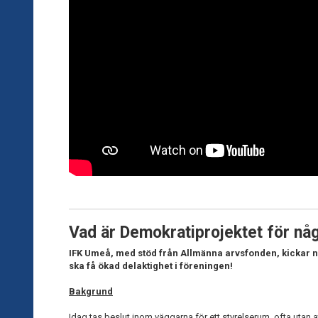
Vad är Demokratiprojektet för nå
IFK Umeå, med stöd från Allmänna arvsfonden, kickar nu
ska få ökad delaktighet i föreningen!
Bakgrund
Idag tas beslut inom väggarna för ett styrelserum, ofta
utan a