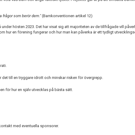
lla frågor som berör dem."
(Barnkonventionen artikel 12)
nder hösten 2023. Det har visat sig att majoriteten av de tillfrågade vill påver
 om hur en förening fungerar och hur man kan påverka är ett tydligt utvecklin
rati.
r det till en tryggare idrott och minskar risken för övergrepp.
en för hur en själv utvecklas på bästa sätt.
i kontakt med eventuella sponsorer.