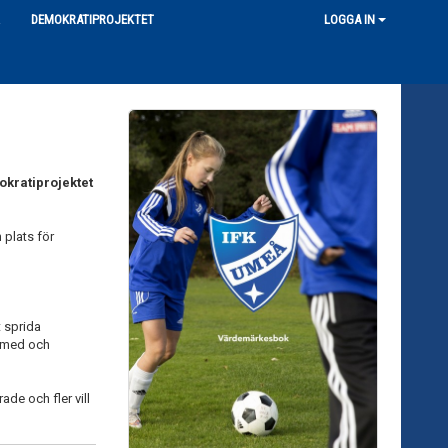
R
DEMOKRATIPROJEKTET
LOGGA IN
okratiprojektet
 plats för
t sprida
a med och
ade och fler vill