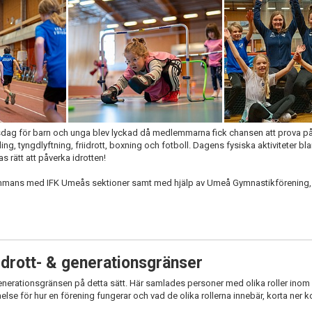
ngsdag för barn och unga blev lyckad då medlemmarna fick chansen att prova 
wling, tyngdlyftning, friidrott, boxning och fotboll. Dagens fysiska aktiviteter 
 rätt att påverka idrotten!
sammans med IFK Umeås sektioner samt med hjälp av Umeå Gymnastikförening
idrott- & generationsgränser
enerationsgränsen på detta sätt. Här samlades personer med olika roller inom 
tåelse för hur en förening fungerar och vad de olika rollerna innebär, korta ner