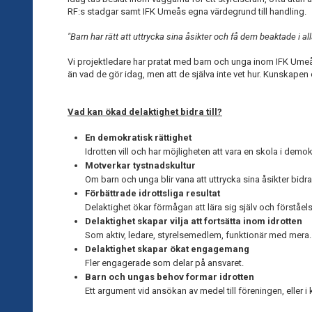
RF:s stadgar samt IFK Umeås egna värdegrund till handling.
"Barn har rätt att uttrycka sina åsikter och få dem beaktade i a
Vi projektledare har pratat med barn och unga inom IFK Umeå u
än vad de gör idag, men att de själva inte vet hur. Kunskapen
Vad kan ökad delaktighet bidra till?
En demokratisk rättighet
Idrotten vill och har möjligheten att vara en skola i demok
Motverkar tystnadskultur
Om barn och unga blir vana att uttrycka sina åsikter
bidra
Förbättrade idrottsliga resultat
Delaktighet ökar förmågan att lära sig själv och förståels
Delaktighet skapar vilja att fortsätta inom idrotten
Som aktiv, ledare, styrelsemedlem, funktionär med mera.
Delaktighet skapar ökat engagemang
Fler engagerade som delar på ansvaret.
Barn och ungas behov formar idrotten
Ett argument vid ansökan av medel till föreningen, eller 