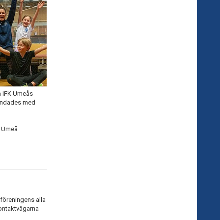
på IFK Umeås
blandades med
, Umeå
föreningens alla
 kontaktvägarna