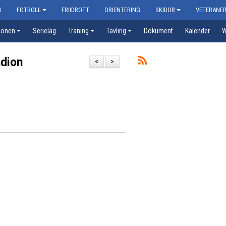
G
FOTBOLL
FRIIDROTT
ORIENTERING
SKIDOR
VETERANE
ionen
Serielag
Träning
Tävling
Dokument
Kalender
W
dion
<
>