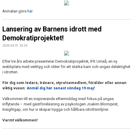
Anmälan görs
här
Lansering av Barnens idrott med
Demokratiprojektet!
2026-03-31 20:54
Efter tre års arbete presenterar Demokratiprojektet, IFK Umeå, en ny
webbplats med verktyg och idéer för att stärka barn och ungas delaktighet
i idrotten.
För dig som ledare, tränare, styrelsemedlem, förälder eller annan
viktig vuxen:
Anmäl dig här senast söndag 19 maj!
Välkommen till en inspirerande eftermiddag med fokus på ungas
inflytande – med gästföreläsning av psykologen Joakim Blomqvist,
Insightgap, om hur vi skapar trygga och hållbara idrottsmiljöer.
Varmt välkommen!