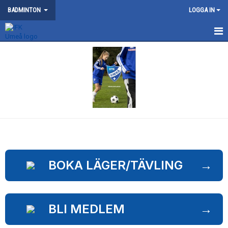
BADMINTON
LOGGA IN
NYHETER
SM 2026
KONTAKT
OM BADMINTONSEKTIONEN
SERIELAG
TRÄNING
BOKA LÄGER/TÄVLING
→
TÄVLING
BLI MEDLEM
→
DOKUMENT