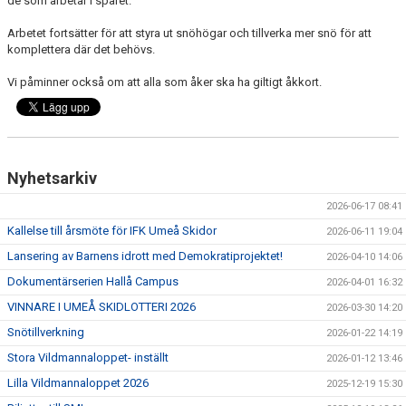
de som arbetar i spåret.
ERSMARKSBERGET
Arbetet fortsätter för att styra ut snöhögar och tillverka mer snö för att
TÄVLING
komplettera där det behövs.
Vi påminner också om att alla som åker ska ha giltigt åkkort.
FAQ
TEKNIKTRÄNING FÖR MOTIONÄRER
Nyhetsarkiv
2026-06-17 08:41
Kallelse till årsmöte för IFK Umeå Skidor
2026-06-11 19:04
Lansering av Barnens idrott med Demokratiprojektet!
2026-04-10 14:06
Dokumentärserien Hallå Campus
2026-04-01 16:32
VINNARE I UMEÅ SKIDLOTTERI 2026
2026-03-30 14:20
Snötillverkning
2026-01-22 14:19
Stora Vildmannaloppet- inställt
2026-01-12 13:46
Lilla Vildmannaloppet 2026
2025-12-19 15:30