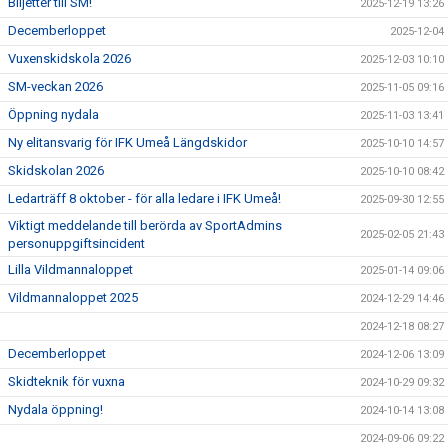
Biljetter till SM!
2025-12-19 13:26
Decemberloppet
2025-12-04
Vuxenskidskola 2026
2025-12-03 10:10
SM-veckan 2026
2025-11-05 09:16
Öppning nydala
2025-11-03 13:41
Ny elitansvarig för IFK Umeå Längdskidor
2025-10-10 14:57
Skidskolan 2026
2025-10-10 08:42
Ledarträff 8 oktober - för alla ledare i IFK Umeå!
2025-09-30 12:55
Viktigt meddelande till berörda av SportAdmins
2025-02-05 21:43
personuppgiftsincident
Lilla Vildmannaloppet
2025-01-14 09:06
Vildmannaloppet 2025
2024-12-29 14:46
2024-12-18 08:27
Decemberloppet
2024-12-06 13:09
Skidteknik för vuxna
2024-10-29 09:32
Nydala öppning!
2024-10-14 13:08
2024-09-06 09:22