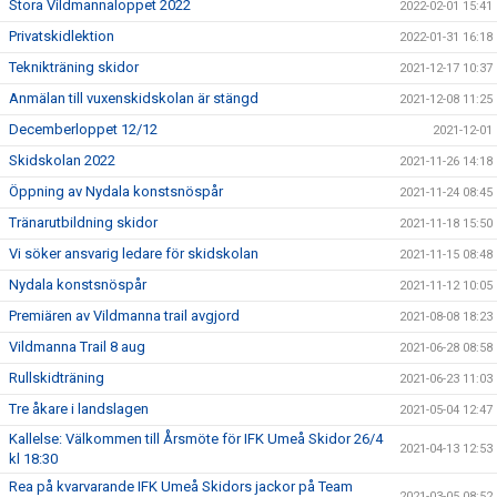
Stora Vildmannaloppet 2022
2022-02-01 15:41
Privatskidlektion
2022-01-31 16:18
Teknikträning skidor
2021-12-17 10:37
Anmälan till vuxenskidskolan är stängd
2021-12-08 11:25
Decemberloppet 12/12
2021-12-01
Skidskolan 2022
2021-11-26 14:18
Öppning av Nydala konstsnöspår
2021-11-24 08:45
Tränarutbildning skidor
2021-11-18 15:50
Vi söker ansvarig ledare för skidskolan
2021-11-15 08:48
Nydala konstsnöspår
2021-11-12 10:05
Premiären av Vildmanna trail avgjord
2021-08-08 18:23
Vildmanna Trail 8 aug
2021-06-28 08:58
Rullskidträning
2021-06-23 11:03
Tre åkare i landslagen
2021-05-04 12:47
Kallelse: Välkommen till Årsmöte för IFK Umeå Skidor 26/4
2021-04-13 12:53
kl 18:30
Rea på kvarvarande IFK Umeå Skidors jackor på Team
2021-03-05 08:52