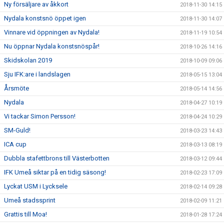
Ny försäljare av åkkort
2018-11-30 14:15
Nydala konstsnö öppet igen
2018-11-30 14:07
Vinnare vid öppningen av Nydala!
2018-11-19 10:54
Nu öppnar Nydala konstsnöspår!
2018-10-26 14:16
Skidskolan 2019
2018-10-09 09:06
Sju IFK:are i landslagen
2018-05-15 13:04
Årsmöte
2018-05-14 14:56
Nydala
2018-04-27 10:19
Vi tackar Simon Persson!
2018-04-24 10:29
SM-Guld!
2018-03-23 14:43
ICA cup
2018-03-13 08:19
Dubbla stafettbrons till Västerbotten
2018-03-12 09:44
IFK Umeå siktar på en tidig säsong!
2018-02-23 17:09
Lyckat USM i Lycksele
2018-02-14 09:28
Umeå stadssprint
2018-02-09 11:21
Grattis till Moa!
2018-01-28 17:24