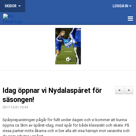
SKIDOR
LOGGA IN
NYHETER
KONTAKT
OM SKIDSEKTIONEN
TRÄNING
NYDALA KONSTSNÖSPÅR
​Idag öppnar vi Nydalaspåret för
<
>
VILDMANNALOPPET
säsongen!
2017-12-01 10:43
ATT BLI MEDLEM
Spårprepareringen pågår för fullt under dagen och vi kommer att kunna
DOKUMENT
öppna ca 5km av spåret idag, med spår för både klassiskt och skate. På
vissa partier möts åkarna och vi ber alla att visa hänsyn mot varandra och