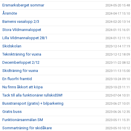
Ersmarksberget sommar
2024-05-20 15:48
Årsmöte
2024-04-17 15:10
Barnens vasalopp 2/3
2024-02-20 13:14
Stora Vildmannaloppet
2024-01-15 16:01
Lilla Vildmannaloppet 28/1
2024-01-12 11:15
Skidskolan
2023-12-14 17:19
Teknikträning för vuxna
2023-12-12 18:09
Decemberloppet 2/12
2023-11-22 08:52
Skidträning för vuxna
2023-11-13 15:00
En fluorfri framtid
2023-10-24 09:10
Nu finns åkkort att köpa
2023-10-23 11:11
Tack till alla funktionärer rullskidSM!
2023-07-04 10:51
Busstransport (gratis) + bilparkering
2023-06-27 10:01
Gratis buss
2023-06-26 12:35
Funktionärsanmälan SM
2023-05-11 15:31
Sommarträning för skidåkare
2023-05-10 10:12