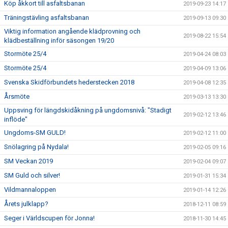
Köp åkkort till asfaltsbanan
2019-09-23 14:17
Träningstävling asfaltsbanan
2019-09-13 09:30
Viktig information angående klädprovning och
2019-08-22 15:54
klädbeställning inför säsongen 19/20
Stormöte 25/4
2019-04-24 08:03
Stormöte 25/4
2019-04-09 13:06
Svenska Skidförbundets hederstecken 2018
2019-04-08 12:35
Årsmöte
2019-03-13 13:30
Uppsving för längdskidåkning på ungdomsnivå: "Stadigt
2019-02-12 13:46
inflöde"
Ungdoms-SM GULD!
2019-02-12 11:00
Snölagring på Nydala!
2019-02-05 09:16
SM Veckan 2019
2019-02-04 09:07
SM Guld och silver!
2019-01-31 15:34
Vildmannaloppen
2019-01-14 12:26
Årets julklapp?
2018-12-11 08:59
Seger i Världscupen för Jonna!
2018-11-30 14:45