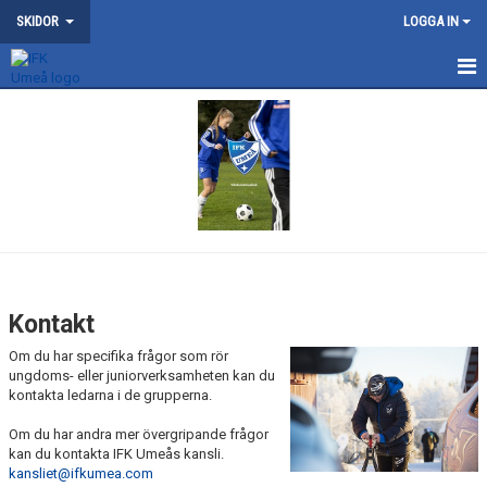
SKIDOR
LOGGA IN
NYHETER
KONTAKT
OM SKIDSEKTIONEN
TRÄNING
NYDALA KONSTSNÖSPÅR
Kontakt
VILDMANNALOPPET
Om du har specifika frågor som rör
ungdoms- eller juniorverksamheten kan du
kontakta ledarna i de grupperna.
ATT BLI MEDLEM
Om du har andra mer övergripande frågor
DOKUMENT
kan du kontakta IFK Umeås kansli.
kansliet@ifkumea.com