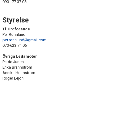
090 - 77 37 08
ERSMARKSBERGET
TÄVLING
Styrelse
FAQ
Tf.Ordförande
Per Rönnlund
per.ronnlund@gmail.com
TEKNIKTRÄNING FÖR MOTIONÄRER
070-623 74 06
Övriga Ledamöter
Patric Junes
Erika Brännström
Annika Holmström
Roger Lejon