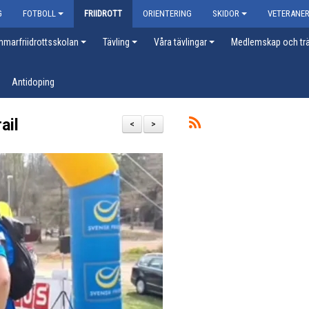
G
FOTBOLL
FRIIDROTT
ORIENTERING
SKIDOR
VETERANE
marfriidrottsskolan
Tävling
Våra tävlingar
Medlemskap och trä
Antidoping
ail
<
>