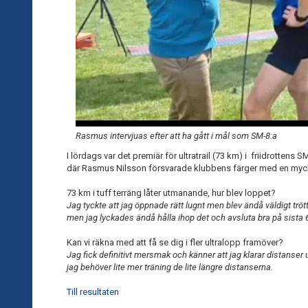
Rasmus intervjuas efter att ha gått i mål som SM-8:a
I lördags var det premiär för ultratrail (73 km) i friidrotten
där Rasmus Nilsson försvarade klubbens färger med en mycket
73 km i tuff terräng låter utmanande, hur blev loppet?
Jag tyckte att jag öppnade rätt lugnt men blev ändå väldigt trött 
men jag lyckades ändå hålla ihop det och avsluta bra på sista
Kan vi räkna med att få se dig i fler ultralopp framöver?
Jag fick definitivt mersmak och känner att jag klarar distanser u
jag behöver lite mer träning de lite längre distanserna.
Till resultaten