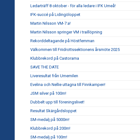
Ledarträff 8 oktober - för alla ledare i IFK Umeå!
IFK-succé på Lidingöloppet
Martin Nilsson VM-7:a!
Martin Nilsson springer VM i traillöpning
Rekorddeltagande på Höstfemman
Välkommen till Friidrottssektionens årsmöte 2025
Klubbrekord på Castorama
SAVE THE DATE
Liveresultat från Umemilen
Evelina och Nellie uttagna till Finnkampen!
JSM silver på 100m!
Dubbelt upp till föreningslivet!
Resultat Skärgårdsloppet
SM-medalj på 5000m!
Klubbrekord på 200m!
SM-medalj på 100m!