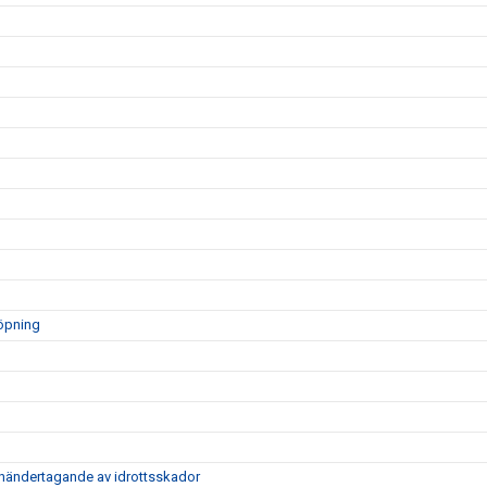
löpning
händertagande av idrottsskador