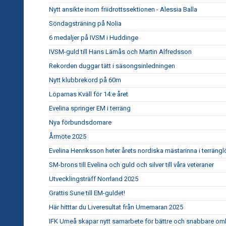
Nytt ansikte inom friidrottssektionen - Alessia Balla
Söndagsträning på Nolia
6 medaljer på IVSM i Huddinge
IVSM-guld till Hans Lämås och Martin Alfredsson
Rekorden duggar tätt i säsongsinledningen
Nytt klubbrekord på 60m
Löparnas Kväll för 14:e året
Evelina springer EM i terräng
Nya förbundsdomare
Årmöte 2025
Evelina Henriksson heter årets nordiska mästarinna i terräng
SM-brons till Evelina och guld och silver till våra veteraner
Utvecklingsträff Norrland 2025
Grattis Sune till EM-guldet!
Här hitttar du Liveresultat från Umemaran 2025
IFK Umeå skapar nytt samarbete för bättre och snabbare om