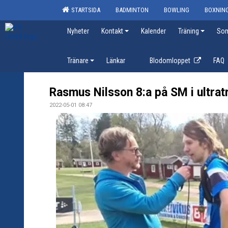
STARTSIDA
BADMINTON
BOWLING
BOXNIN
Nyheter
Kontakt
Kalender
Träning
Som
Tränare
Länkar
Blodomloppet
FAQ
Rasmus Nilsson 8:a på SM i ultratr
2022-05-01 08:47