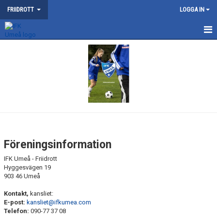
FRIIDROTT
LOGGA IN
NYHETER
KONTAKT
KALENDER
TRÄNING
SOMMARFRIIDROTTSSKOLAN
Föreningsinformation
TÄVLING
IFK Umeå - Friidrott
Hyggesvägen 19
903 46 Umeå
VÅRA TÄVLINGAR
Kontakt,
kansliet:
MEDLEMSKAP OCH TRÄNINGSAVGIFTER
E-post:
kansliet@ifkumea.com
Telefon:
090-77 37 08