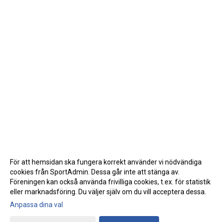
KLÄDKOLLEKTION
STATISTIK
TRÄNARE
LÄNKAR
BLODOMLOPPET
FAQ
För att hemsidan ska fungera korrekt använder vi nödvändiga
ANTIDOPING
cookies från SportAdmin. Dessa går inte att stänga av.
Föreningen kan också använda frivilliga cookies, t.ex. för statistik
eller marknadsföring. Du väljer själv om du vill acceptera dessa.
Anpassa dina val
Cookie-inställningar
Gå till Webbversion