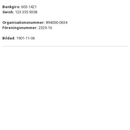
FÖRENINGEN
Bankgiro:
603-1421
Swish:
123 355 9358
STYRELSE
Organisationsnummer:
894000-0634
Föreningsnummer:
2325-16
KOMMITÉER
Bildad:
1901-11-06
ÅRSMÖTESPROTOKOLL
VERKSAMHETSPLAN
DOKUMENT
POLICYDOKUMET
UNGDOMSMÄRKET
SM-TÄVLANDE
SVENSKA FRIIDROTTSFÖRBUNDETS VÄRDEGRUND
BILDGALLERI