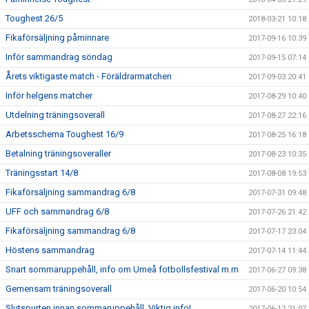
Toughest 26/5
2018-03-21 10:18
Fikaförsäljning påminnare
2017-09-16 10:39
Inför sammandrag söndag
2017-09-15 07:14
Årets viktigaste match - Föräldrarmatchen
2017-09-03 20:41
Inför helgens matcher
2017-08-29 10:40
Utdelning träningsoverall
2017-08-27 22:16
Arbetsschema Toughest 16/9
2017-08-25 16:18
Betalning träningsoveraller
2017-08-23 10:35
Träningsstart 14/8
2017-08-08 19:53
Fikaförsäljning sammandrag 6/8
2017-07-31 09:48
UFF och sammandrag 6/8
2017-07-26 21:42
Fikaförsäljning sammandrag 6/8
2017-07-17 23:04
Höstens sammandrag
2017-07-14 11:44
Snart sommaruppehåll, info om Umeå fotbollsfestival m.m
2017-06-27 09:38
Gemensam träningsoverall
2017-06-20 10:54
Slutspurten innan sommaruppehåll. Viktig info!
2017-06-12 21:07