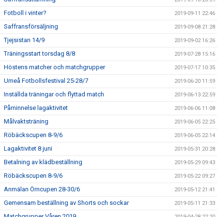
Fotboll i vinter?
2019-09-11 22:46
Saffransförsäljning
2019-09-08 21:28
Tjejsistan 14/9
2019-09-02 16:26
Träningsstart torsdag 8/8
2019-07-28 15:16
Höstens matcher och matchgrupper
2019-07-17 10:35
Umeå Fotbollsfestival 25-28/7
2019-06-20 11:59
Inställda träningar och flyttad match
2019-06-13 22:59
Påminnelse lagaktivitet
2019-06-06 11:08
Målvaktsträning
2019-06-05 22:25
Röbäckscupen 8-9/6
2019-06-05 22:14
Lagaktivitet 8 juni
2019-05-31 20:28
Betalning av klädbeställning
2019-05-29 09:43
Röbäckscupen 8-9/6
2019-05-22 09:27
Anmälan Örncupen 28-30/6
2019-05-12 21:41
Gemensam beställning av Shorts och sockar
2019-05-11 21:33
Matchgrupper Våren 2019
2019-04-28 22:20