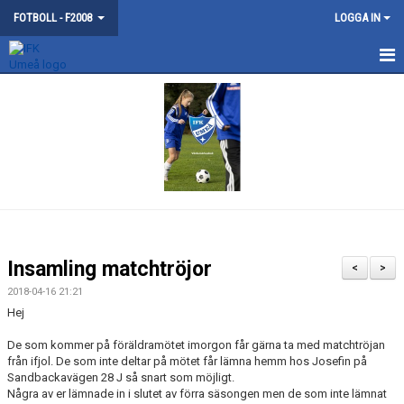
FOTBOLL - F2008
LOGGA IN
HEM
NYHETER
KONTAKT
KALENDER
TRUPPEN
Insamling matchtröjor
<
>
BILDGALLERI
2018-04-16 21:21
Hej
DOKUMENT
De som kommer på föräldramötet imorgon får gärna ta med matchtröjan
från ifjol. De som inte deltar på mötet får lämna hemm hos Josefin på
MATCHER
Sandbackavägen 28 J så snart som möjligt.
Några av er lämnade in i slutet av förra säsongen men de som inte lämnat
GÄSTBOK