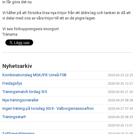
in får göra det nu.
Vi håller på att försöka lösa nya tröjor från ett äldre lag och tanken är då att
vi delar med oss av våra tröjor till ett av de yngre lagen.
Vi ses förhoppningsvis imorgon!
Tränarna
Nyhetsarkiv
Kombinationslag MSK/IFK Umeå F08
2023-05-23 22:29
Fredagsfys
2020-05-26 10:27
Träningsmatch lördag 9/5
2020-05-05 21:50
Nya träningsoveraller
2020-04-29 08:28
Ingen träning på torsdag 30/4 - Valborgsmässoafton
2020-04-27 07:54
Träningsstart!
2020-04-20 08:33
2020-03-26 13:21
Saffransutlämning
2019-09-18 20:39