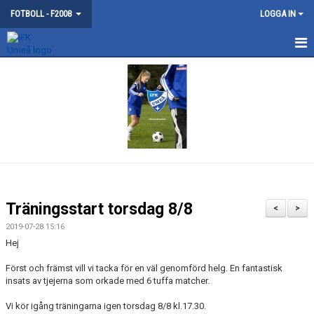
FOTBOLL - F2008
LOGGA IN
HEM
NYHETER
KONTAKT
KALENDER
TRUPPEN
Träningsstart torsdag 8/8
<
>
BILDGALLERI
2019-07-28 15:16
Hej
DOKUMENT
Först och främst vill vi tacka för en väl genomförd helg. En fantastisk
insats av tjejerna som orkade med 6 tuffa matcher.
MATCHER
Vi kör igång träningarna igen torsdag 8/8 kl.17.30.
GÄSTBOK