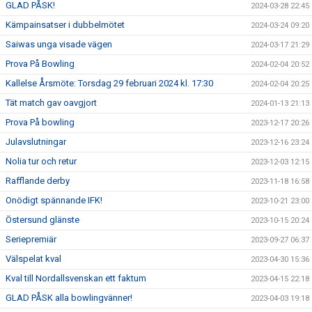
GLAD PÅSK!
2024-03-28 22:45
Kämpainsatser i dubbelmötet
2024-03-24 09:20
Saiwas unga visade vägen
2024-03-17 21:29
Prova På Bowling
2024-02-04 20:52
Kallelse Årsmöte: Torsdag 29 februari 2024 kl. 17:30
2024-02-04 20:25
Tät match gav oavgjort
2024-01-13 21:13
Prova På bowling
2023-12-17 20:26
Julavslutningar
2023-12-16 23:24
Nolia tur och retur
2023-12-03 12:15
Rafflande derby
2023-11-18 16:58
Onödigt spännande IFK!
2023-10-21 23:00
Östersund glänste
2023-10-15 20:24
Seriepremiär
2023-09-27 06:37
Välspelat kval
2023-04-30 15:36
Kval till Nordallsvenskan ett faktum
2023-04-15 22:18
GLAD PÅSK alla bowlingvänner!
2023-04-03 19:18