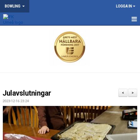
BOWLING
LOGGA IN
START
NYHETER
KONTAKT
OM BOWLINGSEKTIONEN
TÄVLING
Julavslutningar
<
>
2023-12-16 23:24