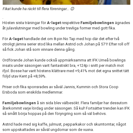
Fikat kunde ha räckt till flera föreningar… 😊
.
Hösten sista träningar för
A-laget
respektive
Familjebowlingen
ägnades
åt julavslutningar med bowling under trevliga former med gott fika.
För
A-laget
handlade det om 8-pin No Tap med hcp där det efter två
otroligt jämna serier stod lika mellan Astrid och Johan på 571! Efter roll off
så fick Johan stå som vinnare denna gång.
Ordförande Johan kunde också uppmärksamma att IFK Umeå bowlings
insats under säsongen varit fantastiskt bra, +124p i snitt per match mot
ifjol. Bosse har varit höstens klättrare med +9,41% mot det egna snittet tätt
följd utav Kent på +8,59%.
Priser och fika sponsrades av såväl Jannis, Kummin och Stora Coop
Ersboda som enskilda medlemmar.
Familjebowlingen
å sin sida blev välbesökt. Flera familjer har dessutom
återkommit varje lördag under säsongen. Så kul! Fortsätter trenden kan IFK
så smått börja hoppas på den föryngring som så väl behövs.
Astrid hade med sig kaffe, julmust, pepparkakor och skumtomtar, något
som uppskattades av såväl ungdomar som de vuxna.