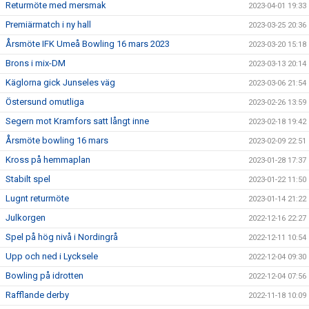
Returmöte med mersmak
2023-04-01 19:33
Premiärmatch i ny hall
2023-03-25 20:36
Årsmöte IFK Umeå Bowling 16 mars 2023
2023-03-20 15:18
Brons i mix-DM
2023-03-13 20:14
Käglorna gick Junseles väg
2023-03-06 21:54
Östersund omutliga
2023-02-26 13:59
Segern mot Kramfors satt långt inne
2023-02-18 19:42
Årsmöte bowling 16 mars
2023-02-09 22:51
Kross på hemmaplan
2023-01-28 17:37
Stabilt spel
2023-01-22 11:50
Lugnt returmöte
2023-01-14 21:22
Julkorgen
2022-12-16 22:27
Spel på hög nivå i Nordingrå
2022-12-11 10:54
Upp och ned i Lycksele
2022-12-04 09:30
Bowling på idrotten
2022-12-04 07:56
Rafflande derby
2022-11-18 10:09