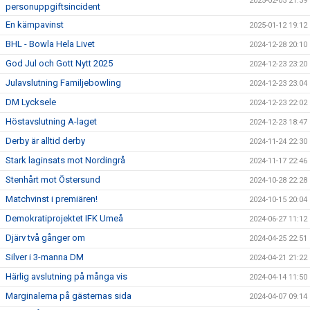
2025-02-05 21:39
personuppgiftsincident
En kämpavinst
2025-01-12 19:12
BHL - Bowla Hela Livet
2024-12-28 20:10
God Jul och Gott Nytt 2025
2024-12-23 23:20
Julavslutning Familjebowling
2024-12-23 23:04
DM Lycksele
2024-12-23 22:02
Höstavslutning A-laget
2024-12-23 18:47
Derby är alltid derby
2024-11-24 22:30
Stark laginsats mot Nordingrå
2024-11-17 22:46
Stenhårt mot Östersund
2024-10-28 22:28
Matchvinst i premiären!
2024-10-15 20:04
Demokratiprojektet IFK Umeå
2024-06-27 11:12
Djärv två gånger om
2024-04-25 22:51
Silver i 3-manna DM
2024-04-21 21:22
Härlig avslutning på många vis
2024-04-14 11:50
Marginalerna på gästernas sida
2024-04-07 09:14