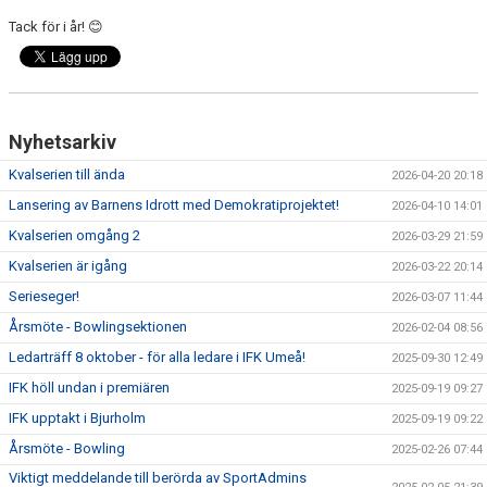
Tack för i år! 😊
Nyhetsarkiv
Kvalserien till ända
2026-04-20 20:18
Lansering av Barnens Idrott med Demokratiprojektet!
2026-04-10 14:01
Kvalserien omgång 2
2026-03-29 21:59
Kvalserien är igång
2026-03-22 20:14
Serieseger!
2026-03-07 11:44
Årsmöte - Bowlingsektionen
2026-02-04 08:56
Ledarträff 8 oktober - för alla ledare i IFK Umeå!
2025-09-30 12:49
IFK höll undan i premiären
2025-09-19 09:27
IFK upptakt i Bjurholm
2025-09-19 09:22
Årsmöte - Bowling
2025-02-26 07:44
Viktigt meddelande till berörda av SportAdmins