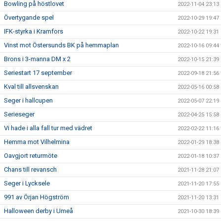
Bowling på höstlovet
2022-11-04 23:13
Övertygande spel
2022-10-29 19:47
IFK-styrka i Kramfors
2022-10-22 19:31
Vinst mot Östersunds BK på hemmaplan
2022-10-16 09:44
Brons i 3-manna DM x 2
2022-10-15 21:39
Seriestart 17 september
2022-09-18 21:56
Kval till allsvenskan
2022-05-16 00:58
Seger i hallcupen
2022-05-07 22:19
Serieseger
2022-04-25 15:58
Vi hade i alla fall tur med vädret
2022-02-22 11:16
Hemma mot Vilhelmina
2022-01-29 18:38
Oavgjort returmöte
2022-01-18 10:37
Chans till revansch
2021-11-28 21:07
Seger i Lycksele
2021-11-20 17:55
991 av Örjan Högström
2021-11-20 13:31
Halloween derby i Umeå
2021-10-30 18:39