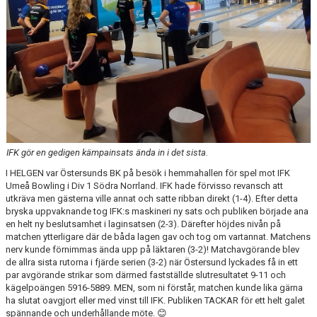
IFK gör en gedigen kämpainsats ända in i det sista.
I HELGEN var Östersunds BK på besök i hemmahallen för spel mot IFK
Umeå Bowling i Div 1 Södra Norrland. IFK hade förvisso revansch att
utkräva men gästerna ville annat och satte ribban direkt (1-4). Efter detta
bryska uppvaknande tog IFK:s maskineri ny sats och publiken började ana
en helt ny beslutsamhet i laginsatsen (2-3). Därefter höjdes nivån på
matchen ytterligare där de båda lagen gav och tog om vartannat. Matchens
nerv kunde förnimmas ända upp på läktaren (3-2)! Matchavgörande blev
de allra sista rutorna i fjärde serien (3-2) när Östersund lyckades få in ett
par avgörande strikar som därmed fastställde slutresultatet 9-11 och
kägelpoängen 5916-5889. MEN, som ni förstår, matchen kunde lika gärna
ha slutat oavgjort eller med vinst till IFK. Publiken TACKAR för ett helt galet
spännande och underhållande möte. 😊