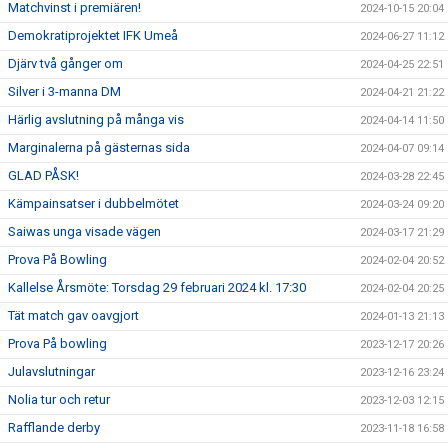
Matchvinst i premiären!
2024-10-15 20:04
Demokratiprojektet IFK Umeå
2024-06-27 11:12
Djärv två gånger om
2024-04-25 22:51
Silver i 3-manna DM
2024-04-21 21:22
Härlig avslutning på många vis
2024-04-14 11:50
Marginalerna på gästernas sida
2024-04-07 09:14
GLAD PÅSK!
2024-03-28 22:45
Kämpainsatser i dubbelmötet
2024-03-24 09:20
Saiwas unga visade vägen
2024-03-17 21:29
Prova På Bowling
2024-02-04 20:52
Kallelse Årsmöte: Torsdag 29 februari 2024 kl. 17:30
2024-02-04 20:25
Tät match gav oavgjort
2024-01-13 21:13
Prova På bowling
2023-12-17 20:26
Julavslutningar
2023-12-16 23:24
Nolia tur och retur
2023-12-03 12:15
Rafflande derby
2023-11-18 16:58