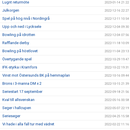
Lugnt returmöte
2023-01-14 21:22
Julkorgen
2022-12-16 22:27
Spel på hög nivå i Nordingrå
2022-12-11 10:54
Upp och ned i Lycksele
2022-12-04 09:30
Bowling på idrotten
2022-12-04 07:56
Rafflande derby
2022-11-18 10:09
Bowling på höstlovet
2022-11-04 23:13
Övertygande spel
2022-10-29 19:47
IFK-styrka i Kramfors
2022-10-22 19:31
Vinst mot Östersunds BK på hemmaplan
2022-10-16 09:44
Brons i 3-manna DM x 2
2022-10-15 21:39
Seriestart 17 september
2022-09-18 21:56
Kval till allsvenskan
2022-05-16 00:58
Seger i hallcupen
2022-05-07 22:19
Serieseger
2022-04-25 15:58
Vi hade i alla fall tur med vädret
2022-02-22 11:16