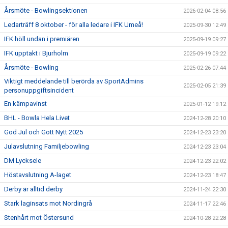
Årsmöte - Bowlingsektionen
2026-02-04 08:56
Ledarträff 8 oktober - för alla ledare i IFK Umeå!
2025-09-30 12:49
IFK höll undan i premiären
2025-09-19 09:27
IFK upptakt i Bjurholm
2025-09-19 09:22
Årsmöte - Bowling
2025-02-26 07:44
Viktigt meddelande till berörda av SportAdmins
2025-02-05 21:39
personuppgiftsincident
En kämpavinst
2025-01-12 19:12
BHL - Bowla Hela Livet
2024-12-28 20:10
God Jul och Gott Nytt 2025
2024-12-23 23:20
Julavslutning Familjebowling
2024-12-23 23:04
DM Lycksele
2024-12-23 22:02
Höstavslutning A-laget
2024-12-23 18:47
Derby är alltid derby
2024-11-24 22:30
Stark laginsats mot Nordingrå
2024-11-17 22:46
Stenhårt mot Östersund
2024-10-28 22:28