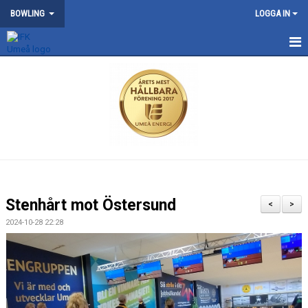
BOWLING
LOGGA IN
START
NYHETER
KONTAKT
OM BOWLINGSEKTIONEN
TÄVLING
Stenhårt mot Östersund
<
>
2024-10-28 22:28