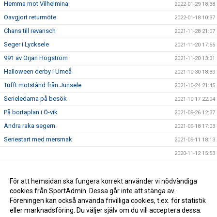
Hemma mot Vilhelmina
2022-01-29 18:38
Oavgjort returmöte
2022-01-18 10:37
Chans till revansch
2021-11-28 21:07
Seger i Lycksele
2021-11-20 17:55
991 av Örjan Högström
2021-11-20 13:31
Halloween derby i Umeå
2021-10-30 18:39
Tufft motstånd från Junsele
2021-10-24 21:45
Serieledarna på besök
2021-10-17 22:04
På bortaplan i Ö-vik
2021-09-26 12:37
Andra raka segern.
2021-09-18 17:03
Seriestart med mersmak
2021-09-11 18:13
2020-11-12 15:53
Covid19 anpassning
2020-11-11 20:40
Ändrad träning
För att hemsidan ska fungera korrekt använder vi nödvändiga
2020-09-08 13:42
cookies från SportAdmin. Dessa går inte att stänga av.
Träningsmatch mot Jonsta
2020-09-07 13:14
Föreningen kan också använda frivilliga cookies, t.ex. för statistik
eller marknadsföring. Du väljer själv om du vill acceptera dessa.