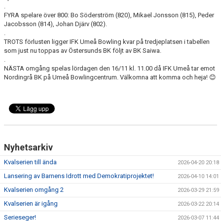
.
FYRA spelare över 800: Bo Söderström (820), Mikael Jonsson (815), Peder
Jacobsson (814), Johan Djärv (802).
.
TROTS förlusten ligger IFK Umeå Bowling kvar på tredjeplatsen i tabellen
som just nu toppas av Östersunds BK följt av BK Saiwa.
.
NÄSTA omgång spelas lördagen den 16/11 kl. 11.00 då IFK Umeå tar emot
Nordingrå BK på Umeå Bowlingcentrum. Välkomna att komma och heja! 😊
Nyhetsarkiv
Kvalserien till ända
2026-04-20 20:18
Lansering av Barnens Idrott med Demokratiprojektet!
2026-04-10 14:01
Kvalserien omgång 2
2026-03-29 21:59
Kvalserien är igång
2026-03-22 20:14
Serieseger!
2026-03-07 11:44