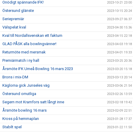
Onödigt spännande IFK!
2023-10-21 23:00
Östersund glänste
2023-10-15 20:24
Seriepremiär
2023-09-27 06:37
Välspelat kval
2023-04-30 15:36
Kval till Nordallsvenskan ett faktum
2023-04-15 22:18
GLAD PÅSK alla bowlingvänner!
2023-04-03 19:18
Returmöte med mersmak
2023-04-01 19:33
Premiärmatch i ny hall
2023-03-25 20:36
Årsmöte IFK Umeå Bowling 16 mars 2023
2023-03-20 15:18
Brons i mix-DM
2023-03-13 20:14
Käglorna gick Junseles väg
2023-03-06 21:54
Östersund omutliga
2023-02-26 13:59
Segern mot Kramfors satt långt inne
2023-02-18 19:42
Årsmöte bowling 16 mars
2023-02-09 22:51
Kross på hemmaplan
2023-01-28 17:37
Stabilt spel
2023-01-22 11:50