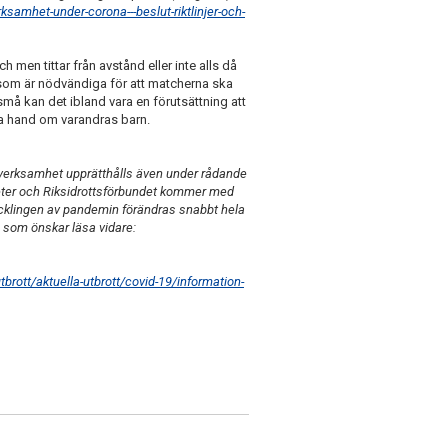
amhet-under-corona---beslut-riktlinjer-och-
h men tittar från avstånd eller inte alls då
som är nödvändiga för att matcherna ska
små kan det ibland vara en förutsättning att
 ta hand om varandras barn.
sverksamhet upprätthålls även under rådande
ter och Riksidrottsförbundet kommer med
cklingen av pandemin förändras snabbt hela
n som önskar läsa vidare:
rott/aktuella-utbrott/covid-19/information-