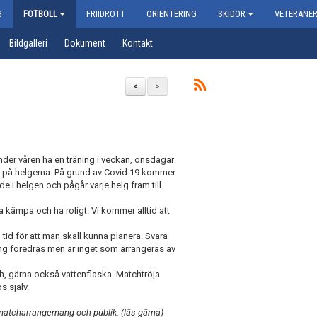
G
FOTBOLL
FRIIDROTT
ORIENTERING
SKIDOR
VETERANE
Bildgalleri
Dokument
Kontakt
<
>
der våren ha en träning i veckan, onsdagar
 på helgerna. På grund av Covid 19 kommer
e i helgen och pågår varje helg fram till
na kämpa och ha roligt. Vi kommer alltid att
tid för att man skall kunna planera. Svara
ing föredras men är inget som arrangeras av
h, gärna också vattenflaska. Matchtröja
s själv.
matcharrangemang och publik. (läs gärna)