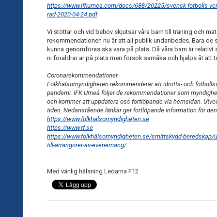
https://www.ifkumea.com/docs/688/20225/svensk-fotbolls-verks
rad-2020-04-24.pdf
Vi stöttar och vid behov skjutsar våra barn till träning och matc
rekommendationen nu är att all publik undanbedes. Bara de 
kunna genomföras ska vara på plats. Då våra barn är relativt 
ni föräldrar är på plats men försök samåka och hjälps åt att
Coronarekommendationer
Folkhälsomyndigheten rekommenderar att idrotts- och fotboll
pandemi. IFK Umeå följer de rekommendationer som myndighe
och kommer att uppdatera oss fortlöpande via hemsidan. Utve
tiden. Nedanstående länkar ger fortlöpande information för de
https://www.folkhalsomyndigheten.se
https://www.rf.se
https://www.folkhälsomyndigheten.se/smittskydd-beredskap/utb
till-arrangorer-av-evenemang/
Med vänlig hälsning Ledarna F12