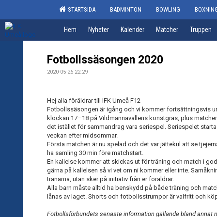
STARTSIDA
BADMINTON
BOWLING
BOXNIN
Hem
Nyheter
Kalender
Matcher
Truppen
Fotbollssäsongen 2020
2020-05-26 22:29
Hej alla föräldrar till IFK Umeå F12
Fotbollssäsongen är igång och vi kommer fortsättningsvis un
klockan 17–18 på Vildmannavallens konstgräs, plus matcher
det istället för sammandrag vara seriespel. Seriespelet startad
veckan efter midsommar.
Första matchen är nu spelad och det var jättekul att se tjejer
ha samling 30 min före matchstart.
En kallelse kommer att skickas ut för träning och match i god 
gärna på kallelsen så vi vet om ni kommer eller inte. Samåkn
tränarna, utan sker på initiativ från er föräldrar.
Alla barn måste alltid ha benskydd på både träning och matc
lånas av laget. Shorts och fotbollsstrumpor är valfritt och köp
Fotbollsförbundets senaste information gällande bland annat 