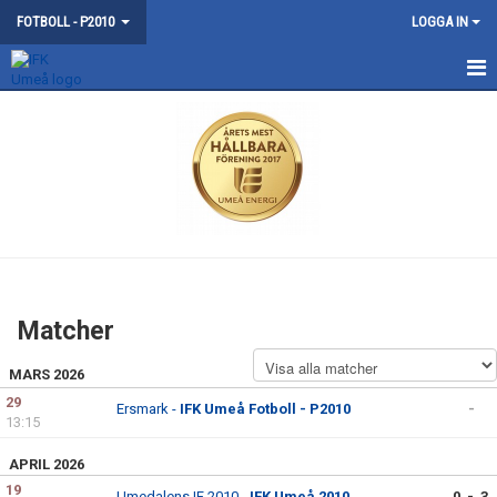
FOTBOLL - P2010
LOGGA IN
HEM
NYHETER
KONTAKT
KALENDER
MATCHER
Matcher
TRUPPEN
MARS 2026
BILDGALLERI
29
Ersmark -
IFK Umeå Fotboll - P2010
-
13:15
APRIL 2026
19
Umedalens IF 2010 -
IFK Umeå 2010
0 - 3