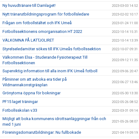
Ny huvudtränare till Damlaget!
2023-03-03 14:52
Nytt tränarutbildningsprogram för fotbollsledare
2023-02-02 10:17
Frågan om fotbollstältet och IFK Umeå
2023-01-24 11:00
Fotbollssektionens omorganisation HT 2022
2022-10-14 15:31
VÄLKOMNA PÅ LATTJOLIRET
2022-10-14 13:39
Styrelseledamöter sökes till IFK Umeås fotbollssektion
2022-10-07 09:31
Välkommen Elsa - Studerande Fysioterapeut Till
2022-09-12 11:35
Fotbollssektionen
Superviktig information till alla inom IFK Umeå fotboll
2022-09-06 20:47
Påminner om att avboka era tider på
2022-06-27 13:46
Vildmannakonstgräsplan
Grönytorna öppna för bokningar
2022-05-30 13:30
PF15 laget träningar
2022-05-26 08:52
Fotbollsskolan v.33
2022-03-31 09:14
Möjligt att boka kommunens idrottsanläggningar från och
2021-05-26 08:07
med 1 juni
Föreningsdomarutbildningar: Nu fullbokade
2021-04-19 09:19