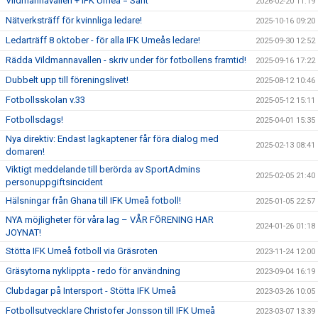
Vildmannavallen + IFK Umeå = Sant
2026-02-20 11:19
Nätverksträff för kvinnliga ledare!
2025-10-16 09:20
Ledarträff 8 oktober - för alla IFK Umeås ledare!
2025-09-30 12:52
Rädda Vildmannavallen - skriv under för fotbollens framtid!
2025-09-16 17:22
Dubbelt upp till föreningslivet!
2025-08-12 10:46
Fotbollsskolan v.33
2025-05-12 15:11
Fotbollsdags!
2025-04-01 15:35
Nya direktiv: Endast lagkaptener får föra dialog med
2025-02-13 08:41
domaren!
Viktigt meddelande till berörda av SportAdmins
2025-02-05 21:40
personuppgiftsincident
Hälsningar från Ghana till IFK Umeå fotboll!
2025-01-05 22:57
NYA möjligheter för våra lag – VÅR FÖRENING HAR
2024-01-26 01:18
JOYNAT!
Stötta IFK Umeå fotboll via Gräsroten
2023-11-24 12:00
Gräsytorna nyklippta - redo för användning
2023-09-04 16:19
Clubdagar på Intersport - Stötta IFK Umeå
2023-03-26 10:05
Fotbollsutvecklare Christofer Jonsson till IFK Umeå
2023-03-07 13:39