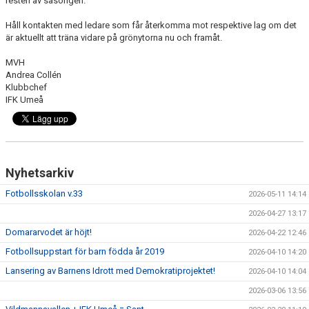
resten av säsongen.
Håll kontakten med ledare som får återkomma mot respektive lag om det
MATCH
är aktuellt att träna vidare på grönytorna nu och framåt.
FAQ
MVH
Andrea Collén
Klubbchef
IFK Umeå
Nyhetsarkiv
Fotbollsskolan v.33
2026-05-11 14:14
2026-04-27 13:17
Domararvodet är höjt!
2026-04-22 12:46
Fotbollsuppstart för barn födda år 2019
2026-04-10 14:20
Lansering av Barnens Idrott med Demokratiprojektet!
2026-04-10 14:04
2026-03-06 13:56