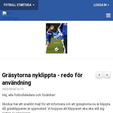
FOTBOLL STARTSIDA
LOGGA IN
NYHETER
KONTAKT/STYRELSE
OM FOTBOLLSSEKTIONEN
BOKNING AV GRÖNYTORNA
BOKNING AV VILDMANNAVALLEN
Gräsytorna nyklippta - redo för
<
>
FOTBOLLSSKOLAN
användning
2023-09-04 16:19
KALENDER
Hej, alla fotbollsledare och föräldrar!
DOKUMENT
Skickar här ett snabbt mejl för att informera om att gräsytorna nu är klippta
då gräsklipparen är upprustad. Vi hoppas att klipparen ska ska stå sig
TRÄNING