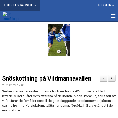
FOTBOLL STARTSIDA
LOGGA IN
NYHETER
KONTAKT/STYRELSE
OM FOTBOLLSSEKTIONEN
BOKNING AV GRÖNYTORNA
BOKNING AV VILDMANNAVALLEN
Snöskottning på Vildmannavallen
<
>
FOTBOLLSSKOLAN
2021-01-22 12:06
Sedan igår så har restriktionerna för barn födda -05 och senare blivit
KALENDER
lättade, vilket tillåter dem att träna både inomhus och utomhus, förutsatt att
vi fortfarande förhåller oss till de grundläggande restriktionerna (såsom att
stanna hemma vid sjukdom, tvätta händerna, försöka hålla avståndet i den
DOKUMENT
mån det går).
TRÄNING