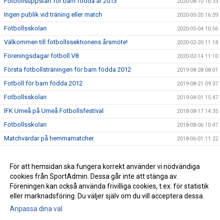
Fotbollsuppstart för barn födda år 2013
2020-08-10 16:33
Ingen publik vid träning eller match
2020-05-20 16:39
Fotbollsskolan
2020-05-04 10:56
Välkommen till fotbollssektionens årsmöte!
2020-02-20 11:18
Föreningsdagar fotboll V8
2020-02-14 11:10
Första fotbollsträningen för barn födda 2012
2019-08-28 08:01
Fotboll för barn födda 2012
2019-08-21 09:37
Fotbollsskolan
2019-04-01 15:47
IFK Umeå på Umeå Fotbollsfestival
2018-08-17 14:35
Fotbollsskolan
2018-08-06 10:47
Matchvärdar på hemmamatcher.
2018-06-01 11:22
Fotboll F-11
2018-05-15 21:32
Välkommen till IFK Umeås fotbollsskola
För att hemsidan ska fungera korrekt använder vi nödvändiga
2018-03-27 08:38
cookies från SportAdmin. Dessa går inte att stänga av.
Vildmannavallen 18 mars
2018-03-18 16:56
Föreningen kan också använda frivilliga cookies, t.ex. för statistik
eller marknadsföring. Du väljer själv om du vill acceptera dessa.
Anpassa dina val