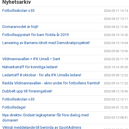
Nyhetsarkiv
Fotbollsskolan v.33
2026-05-11 14:14
2026-04-27 13:17
Domararvodet är höjt!
2026-04-22 12:46
Fotbollsuppstart för barn födda år 2019
2026-04-10 14:20
Lansering av Barnens Idrott med Demokratiprojektet!
2026-04-10 14:04
2026-03-06 13:56
Vildmannavallen + IFK Umeå = Sant
2026-02-20 11:19
Nätverksträff för kvinnliga ledare!
2025-10-16 09:20
Ledarträff 8 oktober - för alla IFK Umeås ledare!
2025-09-30 12:52
Rädda Vildmannavallen - skriv under för fotbollens framtid!
2025-09-16 17:22
Dubbelt upp till föreningslivet!
2025-08-12 10:46
Fotbollsskolan v.33
2025-05-12 15:11
Fotbollsdags!
2025-04-01 15:35
Nya direktiv: Endast lagkaptener får föra dialog med
2025-02-13 08:41
domaren!
Viktigt meddelande till berörda av SportAdmins