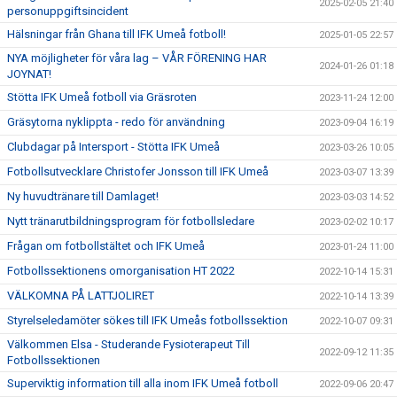
2025-02-05 21:40
personuppgiftsincident
Hälsningar från Ghana till IFK Umeå fotboll!
2025-01-05 22:57
NYA möjligheter för våra lag – VÅR FÖRENING HAR
2024-01-26 01:18
JOYNAT!
Stötta IFK Umeå fotboll via Gräsroten
2023-11-24 12:00
Gräsytorna nyklippta - redo för användning
2023-09-04 16:19
Clubdagar på Intersport - Stötta IFK Umeå
2023-03-26 10:05
Fotbollsutvecklare Christofer Jonsson till IFK Umeå
2023-03-07 13:39
Ny huvudtränare till Damlaget!
2023-03-03 14:52
Nytt tränarutbildningsprogram för fotbollsledare
2023-02-02 10:17
Frågan om fotbollstältet och IFK Umeå
2023-01-24 11:00
Fotbollssektionens omorganisation HT 2022
2022-10-14 15:31
VÄLKOMNA PÅ LATTJOLIRET
2022-10-14 13:39
Styrelseledamöter sökes till IFK Umeås fotbollssektion
2022-10-07 09:31
Välkommen Elsa - Studerande Fysioterapeut Till
2022-09-12 11:35
Fotbollssektionen
Superviktig information till alla inom IFK Umeå fotboll
2022-09-06 20:47