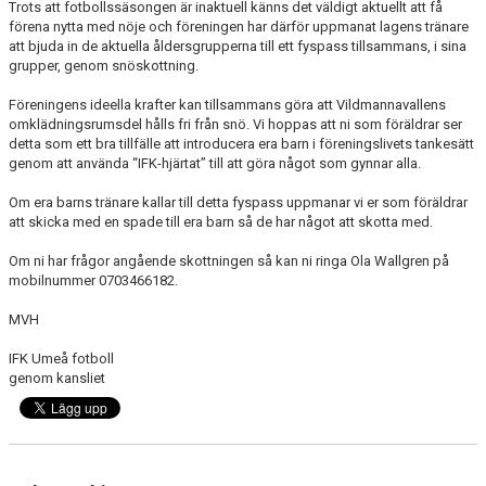
Trots att fotbollssäsongen är inaktuell känns det väldigt aktuellt att få
förena nytta med nöje och föreningen har därför uppmanat lagens tränare
MATCH
att bjuda in de aktuella åldersgrupperna till ett fyspass tillsammans, i sina
grupper, genom snöskottning.
FAQ
Föreningens ideella krafter kan tillsammans göra att Vildmannavallens
omklädningsrumsdel hålls fri från snö. Vi hoppas att ni som föräldrar ser
detta som ett bra tillfälle att introducera era barn i föreningslivets tankesätt
genom att använda “IFK-hjärtat” till att göra något som gynnar alla.
Om era barns tränare kallar till detta fyspass uppmanar vi er som föräldrar
att skicka med en spade till era barn så de har något att skotta med.
Om ni har frågor angående skottningen så kan ni ringa Ola Wallgren på
mobilnummer 0703466182.
MVH
IFK Umeå fotboll
genom kansliet