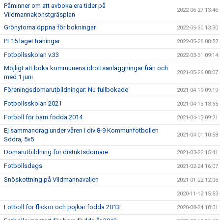
Påminner om att avboka era tider på
2022-06-27 13:46
Vildmannakonstgräsplan
Grönytorna öppna för bokningar
2022-05-30 13:30
PF15 laget träningar
2022-05-26 08:52
Fotbollsskolan v.33
2022-03-31 09:14
Möjligt att boka kommunens idrottsanläggningar från och
2021-05-26 08:07
med 1 juni
Föreningsdomarutbildningar: Nu fullbokade
2021-04-19 09:19
Fotbollsskolan 2021
2021-04-13 13:55
Fotboll för barn födda 2014
2021-04-13 09:21
Ej sammandrag under våren i div 8-9 Kommunfotbollen
2021-04-01 10:58
Södra, 5v5
Domarutbildning för distriktsdomare
2021-03-22 15:41
Fotbollsdags
2021-02-24 16:07
Snöskottning på Vildmannavallen
2021-01-22 12:06
2020-11-12 15:53
Fotboll för flickor och pojkar födda 2013
2020-08-24 18:01